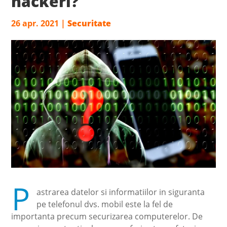
hackeri?
26 apr. 2021
|
Securitate
P
astrarea datelor si informatiilor in siguranta
pe telefonul dvs. mobil este la fel de
importanta precum securizarea computerelor. De