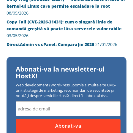
kernel-ul Linux care permite escaladare la root
08/05/2026
Copy Fail (CVE-2026-31431): cum o singură linie de
comandă greșită vă poate lăsa serverele vulnerabile
03/05/2026
DirectAdmin vs cPanel: Comparație 2026
21/01/2026
Abonati-va la newsletter-ul
HostX!
Web development (WordPress, Joomla si multe alte CMS-
uri), strategii de marketing, recomandări de securitate și
noutăți despre serviciile HostX direct în inbox-ul dvs.