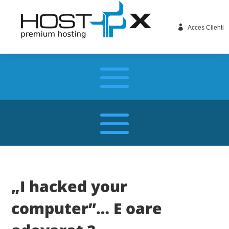

Acces Clienti
„I hacked your
computer”… E oare