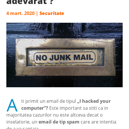
adevarat ?
4 mart. 2020
|
Securitate
A
ti primit un email de tipul
„I hacked your
computer”?
Este important sa stiti ca in
majoritatea cazurilor nu este altceva decat o
inselatorie, un
email de tip spam
care are intentia
de a va santaja.