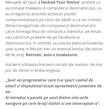
Mesajele de tipul „
I Hacked Your Device
” pretind ca
au instalat malware in computerul destinatarului, ca
au inregistrat anumite activitati posibil
compromitatoare pe situri de adulti si ca vor trimite
filmari inregistrate din computerul destinatarului
catre intreaga lista de contacte a clientului, pe email,
sau catre toti prietenii de pe Facebook ai
destinatarului. In schimb, se solicita plata echivalenta
unei sume in Bitcoin intr-un interval limitat (de obicei
48 de ore).
Retineti, este o inselatorie.
Hackerii utilizeaza frecvent variatii ale textelor de mai
jos, de obicei in limba engleza:
„Sunt un programator care ti-a spart contul de
email si dispozitivul acum aproximativ jumatate de
an.
Ai introdus o parola pe unul dintre site-urile
nesigure pe care le-ați vizitat si am interceptat-o”.