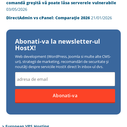
comandă greșită vă poate lăsa serverele vulnerabile
03/05/2026
DirectAdmin vs cPanel: Comparație 2026
21/01/2026
Abonati-va la newsletter-ul
HostX!
Web development (WordPress, Joomla si multe alte CMS-
uri), strategii de marketing, recomandări de securitate și
noutăți despre serviciile HostX direct în inbox-ul dvs.
> European VPS Hosting