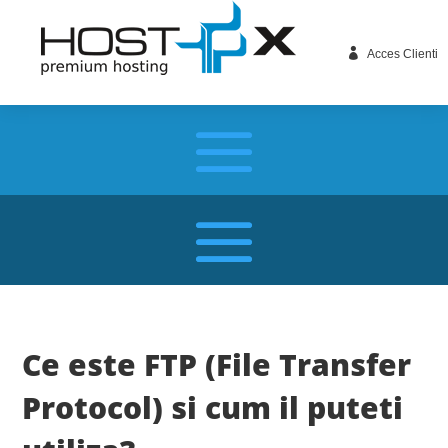

Acces Clienti
Ce este FTP (File Transfer
Protocol) si cum il puteti