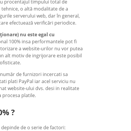
 cu procentajul timpului total de
tehnice, o altă modalitate de a
urile serverului web, dar în general,
care efectuează verificări periodice.
ționare) nu este egal cu
onal 100% insa performantele pot fi
orizare a website-urilor nu vor putea
 alt motiv de ingrijorare este posibil
fisticate.
 număr de furnizori incercati sa
ti plati PayPal iar acel serviciu nu
at website-ului dvs. desi in realitate
 procesa platile.
0% ?
depinde de o serie de factori: