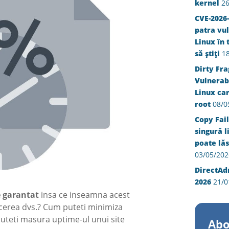
kernel
26
CVE-2026-
patra vul
Linux în 
să știți
1
Dirty Fra
Vulnerabi
Linux ca
root
08/0
Copy Fail
singură l
poate lăs
03/05/202
DirectAd
2026
21/0
 garantat
insa ce inseamna acest
cerea dvs.? Cum puteti minimiza
uteti masura uptime-ul unui site
Abo