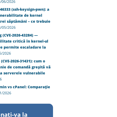
/06/2026
46333 (ssh-keysign-pwn): a
nerabilitate de kernel
trei săptămâni – ce trebuie
8/05/2026
g (CVE-2026-43284) —
litate critică în kernel-ul
re permite escaladare la
5/2026
 (CVE-2026-31431): cum o
inie de comandă greșită vă
a serverele vulnerabile
6
min vs cPanel: Comparație
1/2026
nati-va la