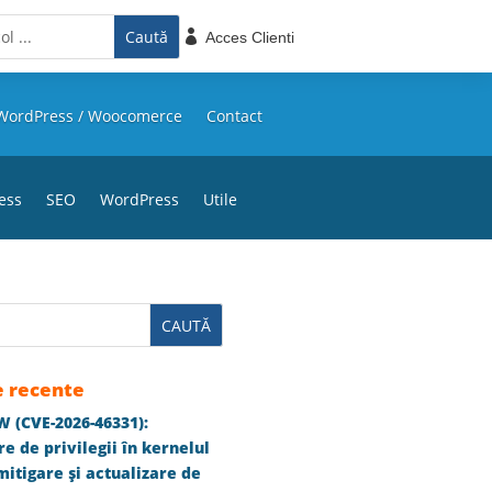

Acces Clienti
WordPress / Woocomerce
Contact
ess
SEO
WordPress
Utile
e recente
 (CVE-2026-46331):
e de privilegii în kernelul
itigare și actualizare de