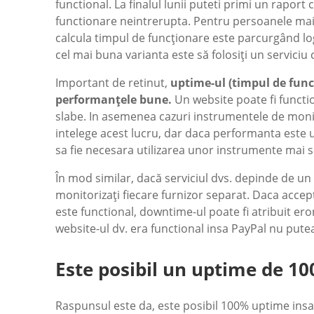
functional. La finalul lunii puteti primi un raport
functionare neintrerupta. Pentru persoanele mai 
calcula timpul de funcționare este parcurgând log
cel mai buna varianta este să folosiți un serviciu 
Important de retinut,
uptime-ul (timpul de func
performanțele bune.
Un website poate fi functi
slabe. In asemenea cazuri instrumentele de monit
intelege acest lucru, dar daca performanta este un
sa fie necesara utilizarea unor instrumente mai so
În mod similar, dacă serviciul dvs. depinde de un
monitorizați fiecare furnizor separat. Daca accepta
este functional, downtime-ul poate fi atribuit eron
website-ul dv. era functional insa PayPal nu putea
Este posibil un uptime de 10
Raspunsul este da, este posibil 100% uptime insa 