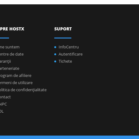
PRE HOSTX
SUPORT
ine suntem
InfoCentru
entre de date
Autentificare
ranţii
Tichete
arteneriate
ogram de afiliere
rmeni de utilizare
litica de confidenţialitate
ontact
NPC
OL