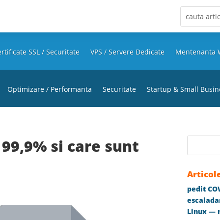
rtificate SSL / Securitate
VPS / Servere Dedicate
Mentenanta 
Optimizare / Performanta
Securitate
Startup & Small Busin
99,9% si care sunt
Articol
pedit COW
escaladar
Linux — m