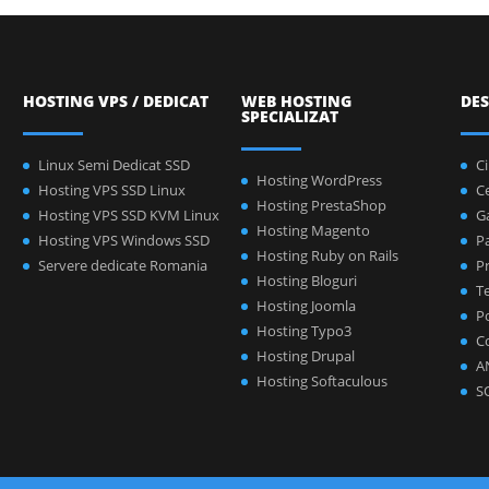
HOSTING VPS / DEDICAT
WEB HOSTING
DES
SPECIALIZAT
Linux Semi Dedicat SSD
C
Hosting WordPress
Hosting VPS SSD Linux
C
Hosting PrestaShop
Hosting VPS SSD KVM Linux
Ga
Hosting Magento
Hosting VPS Windows SSD
P
Hosting Ruby on Rails
Servere dedicate Romania
Pr
Hosting Bloguri
Te
Hosting Joomla
Po
Hosting Typo3
C
Hosting Drupal
A
Hosting Softaculous
S