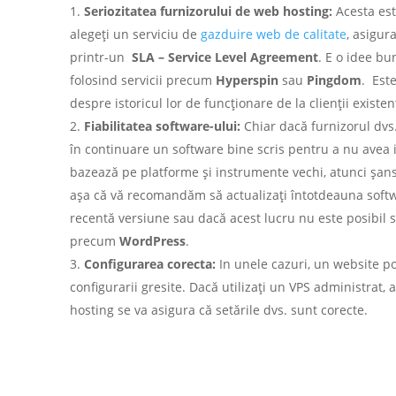
Seriozitatea furnizorului de web hosting:
Acesta est
alegeți un serviciu de
gazduire web de calitate
, asigur
printr-un
SLA – Service Level Agreement
. E o idee bun
folosind servicii precum
Hyperspin
sau
Pingdom
. Est
despre istoricul lor de funcționare de la clienții existen
Fiabilitatea software-ului:
Chiar dacă furnizorul dvs.
în continuare un software bine scris pentru a nu avea 
bazează pe platforme și instrumente vechi, atunci șans
așa că vă recomandăm să actualizați întotdeauna softwar
recentă versiune sau dacă acest lucru nu este posibil
precum
WordPress
.
Configurarea corecta:
In unele cazuri, un website p
configurarii gresite. Dacă utilizați un VPS administrat, 
hosting se va asigura că setările dvs. sunt corecte.