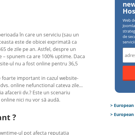
new
Hos
Web d
Joomla 
strate
erioada în care un serviciu (sau un
de sec
Aceasta este de obicei exprimată ca
servici
65 de zile pe an. Astfel, despre un
zile – spunem ca are 100% uptime. Daca
ite-ul nu a fost online pentru 36,5
 foarte important in cazul website-
 dvs. online nefunctional cateva zile…
a afacerii dv.? Este un scenariu
online nici nu vor să audă.
> European
> European 
nt ?
wntime-ul pot afecta reputația