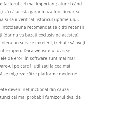
e factorul cel mai important; atunci când
ați-vă că acesta garanteaza functionarea
a si sa ii verificati istoricul uptime-ului,
e întotdeauna recomandat sa cititi recenzii
ți (dar nu va bazati exclusiv pe acestea).
 ofera un service excelent, trebuie să aveți
intreruperi. Dacă website-ul dvs. se
ele de erori în software sunt mai mari,
e-ul pe care îl utilizați la cea mai
 să se migreze către platforme moderne
oate deveni nefunctional din cauza
atunci cel mai probabil furnizorul dvs. de