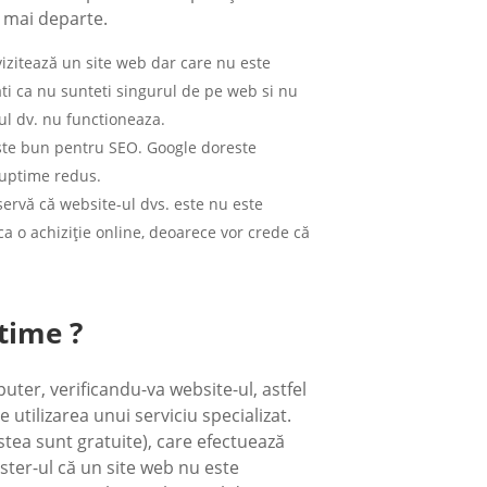
g mai departe.
vizitează un site web dar care nu este
ati ca nu sunteti singurul de pe web si nu
ul dv. nu functioneaza.
te bun pentru SEO. Google doreste
n uptime redus.
bservă că website-ul dvs. este nu este
ca o achiziție online, deoarece vor crede că
time ?
uter, verificandu-va website-ul, astfel
utilizarea unui serviciu specializat.
estea sunt gratuite), care efectuează
ster-ul că un site web nu este