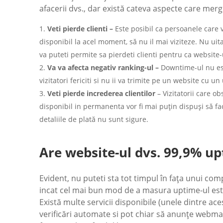
afacerii dvs., dar există cateva aspecte care mer
Veti pierde clienti –
Este posibil ca persoanele care 
disponibil la acel moment, să nu il mai viziteze. Nu uit
va puteti permite sa pierdeti clienti pentru ca website-
Va va afecta negativ ranking-ul –
Downtime-ul nu es
vizitatori fericiti si nu ii va trimite pe un website cu u
Veti pierde increderea clientilor
– Vizitatorii care o
disponibil in permanenta vor fi mai puțin dispuși să fa
detaliile de plată nu sunt sigure.
Are website-ul dvs. 99,9% up
Evident, nu puteti sta tot timpul în fața unui comp
incat cel mai bun mod de a masura uptime-ul este 
Există multe servicii disponibile (unele dintre ac
verificări automate si pot chiar să anunțe webma