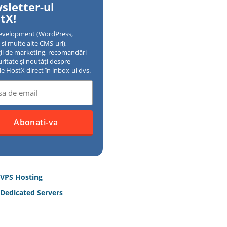
sletter-ul
tX!
evelopment (WordPress,
si multe alte CMS-uri),
gii de marketing, recomandări
uritate și noutăți despre
ile HostX direct în inbox-ul dvs.
 VPS Hosting
Dedicated Servers