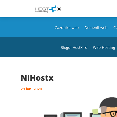
Gazduire web
Domenii web
Ce
Blogul HostX.ro
Web Hosting
NlHostx
29 ian. 2020