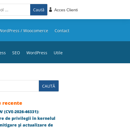

Acces Clienti
WordPress / Woocomerce
Contact
ess
SEO
WordPress
Utile
e recente
 (CVE-2026-46331):
e de privilegii în kernelul
itigare și actualizare de