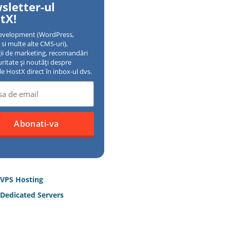
sletter-ul
tX!
evelopment (WordPress,
si multe alte CMS-uri),
gii de marketing, recomandări
uritate și noutăți despre
ile HostX direct în inbox-ul dvs.
 VPS Hosting
Dedicated Servers