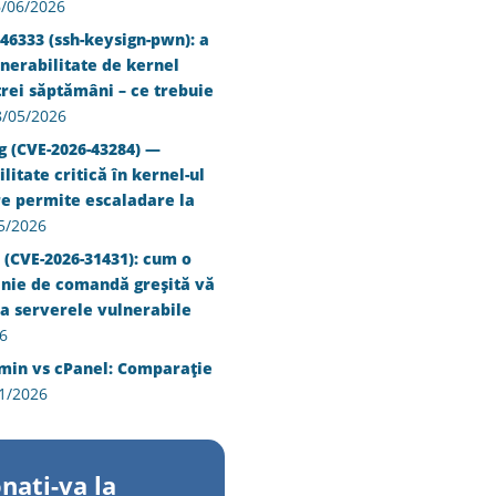
/06/2026
46333 (ssh-keysign-pwn): a
nerabilitate de kernel
trei săptămâni – ce trebuie
8/05/2026
g (CVE-2026-43284) —
litate critică în kernel-ul
re permite escaladare la
5/2026
 (CVE-2026-31431): cum o
inie de comandă greșită vă
a serverele vulnerabile
6
min vs cPanel: Comparație
1/2026
nati-va la