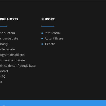
PRE HOSTX
SUPORT
ine suntem
InfoCentru
entre de date
Autentificare
ranţii
Tichete
arteneriate
ogram de afiliere
rmeni de utilizare
litica de confidenţialitate
ontact
NPC
OL