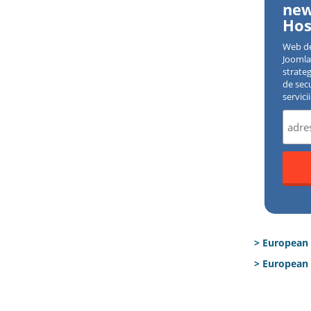
new
Hos
Web d
Joomla 
strate
de sec
servici
> European
> European 