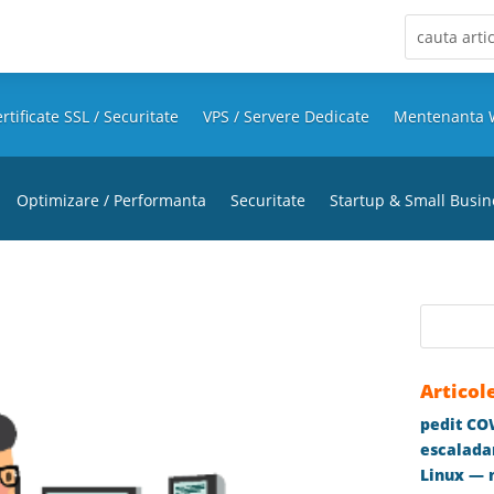
rtificate SSL / Securitate
VPS / Servere Dedicate
Mentenanta 
Optimizare / Performanta
Securitate
Startup & Small Busin
Articol
pedit COW
escaladar
Linux — m