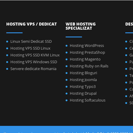
HOSTING VPS / DEDICAT
WEB HOSTING
DES
SPECIALIZAT
Linux Semi Dedicat SSD
C
Hosting WordPress
Hosting VPS SSD Linux
C
Hosting PrestaShop
Hosting VPS SSD KVM Linux
Ga
Hosting Magento
Hosting VPS Windows SSD
P
Hosting Ruby on Rails
Servere dedicate Romania
Pr
Hosting Bloguri
Te
Hosting Joomla
Po
Hosting Typo3
C
Hosting Drupal
A
Hosting Softaculous
S