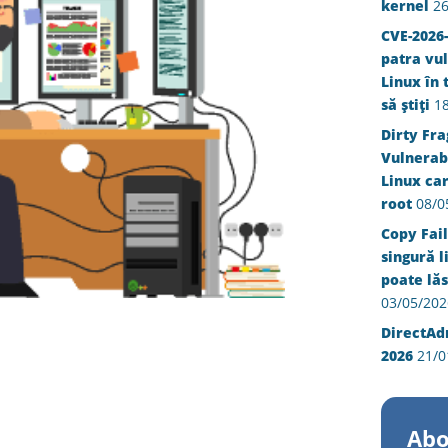
kernel
26
CVE-2026-
patra vul
Linux în 
să știți
1
Dirty Fra
Vulnerabi
Linux ca
root
08/0
Copy Fail
singură l
poate lăs
03/05/202
DirectAd
2026
21/0
Abo