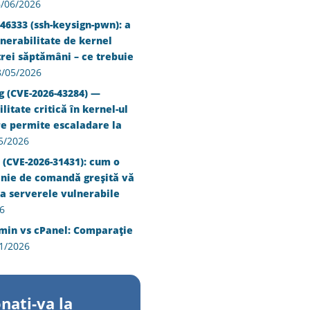
/06/2026
46333 (ssh-keysign-pwn): a
nerabilitate de kernel
trei săptămâni – ce trebuie
8/05/2026
g (CVE-2026-43284) —
litate critică în kernel-ul
re permite escaladare la
5/2026
 (CVE-2026-31431): cum o
inie de comandă greșită vă
a serverele vulnerabile
6
min vs cPanel: Comparație
1/2026
nati-va la