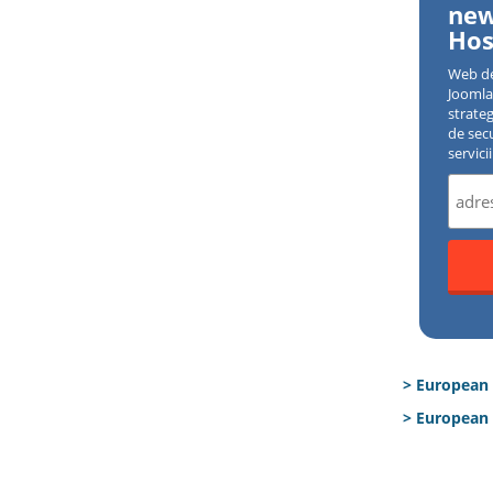
new
Hos
Web d
Joomla 
strate
de sec
servici
> European
> European 