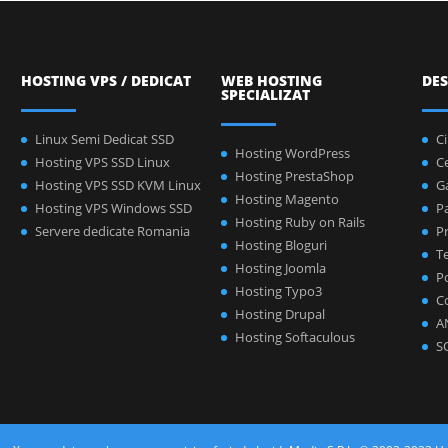
HOSTING VPS / DEDICAT
WEB HOSTING
DES
SPECIALIZAT
Linux Semi Dedicat SSD
C
Hosting WordPress
Hosting VPS SSD Linux
C
Hosting PrestaShop
Hosting VPS SSD KVM Linux
Ga
Hosting Magento
Hosting VPS Windows SSD
P
Hosting Ruby on Rails
Servere dedicate Romania
Pr
Hosting Bloguri
Te
Hosting Joomla
Po
Hosting Typo3
C
Hosting Drupal
A
Hosting Softaculous
S