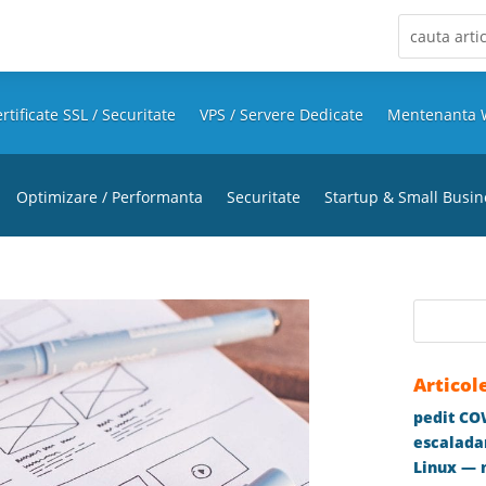
rtificate SSL / Securitate
VPS / Servere Dedicate
Mentenanta 
Optimizare / Performanta
Securitate
Startup & Small Busin
Articol
pedit COW
escaladar
Linux — m