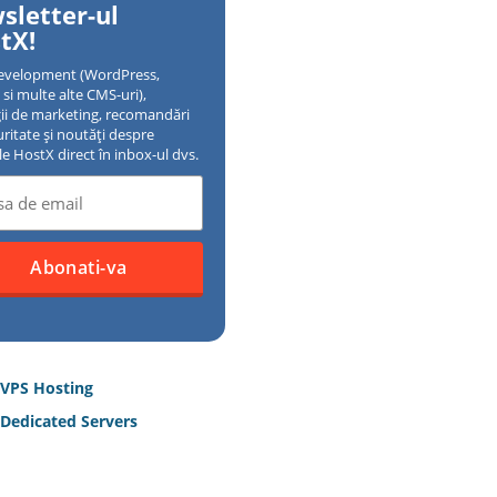
sletter-ul
tX!
evelopment (WordPress,
si multe alte CMS-uri),
gii de marketing, recomandări
uritate și noutăți despre
ile HostX direct în inbox-ul dvs.
 VPS Hosting
Dedicated Servers