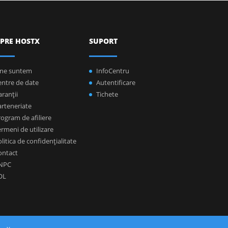
PRE HOSTX
SUPORT
ine suntem
InfoCentru
entre de date
Autentificare
ranţii
Tichete
arteneriate
ogram de afiliere
rmeni de utilizare
litica de confidenţialitate
ontact
NPC
OL