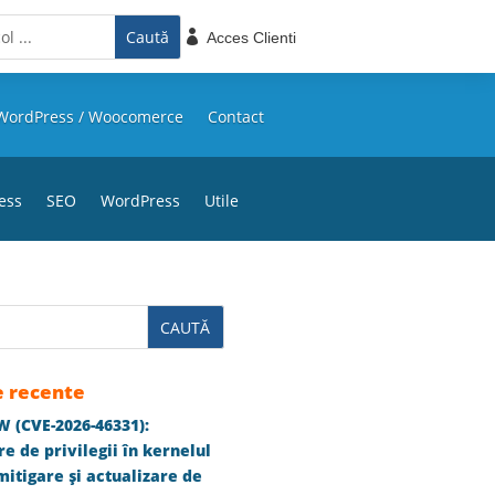

Acces Clienti
WordPress / Woocomerce
Contact
ess
SEO
WordPress
Utile
e recente
 (CVE-2026-46331):
e de privilegii în kernelul
itigare și actualizare de