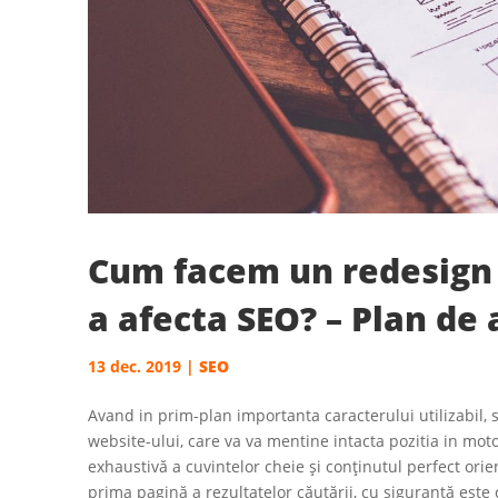
Cum facem un redesign 
a afecta SEO? – Plan de 
13 dec. 2019
|
SEO
Avand in prim-plan importanta caracterului utilizabil,
website-ului, care va va mentine intacta pozitia in mot
exhaustivă a cuvintelor cheie și conținutul perfect ori
prima pagină a rezultatelor căutării, cu siguranță este