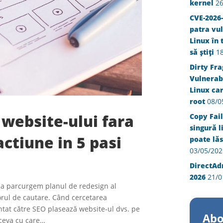
kernel
26
CVE-2026-
patra vul
Linux în 
să știți
1
Dirty Fra
Vulnerabi
Linux ca
root
08/0
website-ului fara
Copy Fail
singură l
actiune in 5 pasi
poate lăs
03/05/202
DirectAd
2026
21/0
 sa parcurgem planul de redesign al
orul de cautare. Când cercetarea
entat către SEO plasează website-ul dvs. pe
Abo
 ceva cu care…