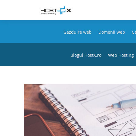
Gazduire web
Domenii web
Ce
Blogul HostX.ro
Web Hosting