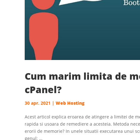
Cum marim limita de m
cPanel?
30 apr. 2021
|
Web Hosting
Acest articol explica eroarea de atingere a limitei de m
rapida si usoara de remediere a acesteia. Metoda nece
erorii de memorie? In unele situatii executarea unui s
genul: …