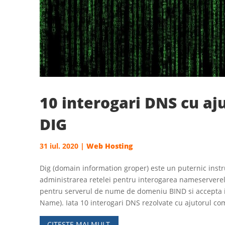
10 interogari DNS cu aj
DIG
31 iul. 2020
|
Web Hosting
Dig (domain information groper) este un puternic ins
administrarea retelei pentru interogarea nameserverel
pentru serverul de nume de domeniu BIND si accepta i
Name). Iata 10 interogari DNS rezolvate cu ajutorul co
CITESTE MAI MULT