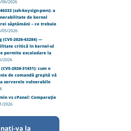
/06/2026
46333 (ssh-keysign-pwn): a
nerabilitate de kernel
trei săptămâni – ce trebuie
8/05/2026
g (CVE-2026-43284) —
litate critică în kernel-ul
re permite escaladare la
5/2026
 (CVE-2026-31431): cum o
inie de comandă greșită vă
a serverele vulnerabile
6
min vs cPanel: Comparație
1/2026
nati-va la