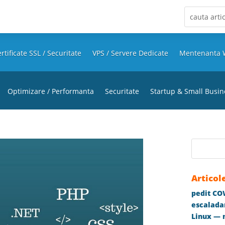
rtificate SSL / Securitate
VPS / Servere Dedicate
Mentenanta 
Optimizare / Performanta
Securitate
Startup & Small Busin
Articol
pedit COW
escaladar
Linux — m