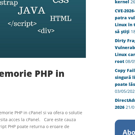
kernel
26
CVE-2026-
patra vul
Linux în 
să știți
1
Dirty Fra
Vulnerabi
Linux ca
root
08/0
emorie PHP in
Copy Fail
singură l
poate lăs
03/05/202
DirectAd
2026
21/0
emorie PHP in cPanel si va ofera o solutie
sita acces la cPanel. Care este cauza
cript PHP poate returna o eroare de
Abo