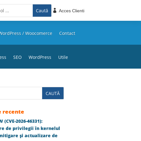

Acces Clienti
WordPress / Woocomerce
Contact
ess
SEO
WordPress
Utile
e recente
 (CVE-2026-46331):
e de privilegii în kernelul
itigare și actualizare de