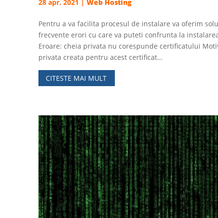
28 apr. 2021
|
Web Hosting
Pentru a va facilita procesul de instalare va oferim solu
frecvente erori cu care va puteti confrunta la instalare
Eroare: cheia privata nu corespunde certificatului Mot
privata creata pentru acest certificat…
CITESTE MAI MULT