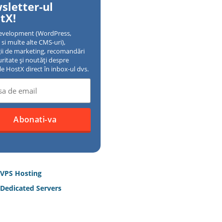
sletter-ul
tX!
evelopment (WordPress,
si multe alte CMS-uri),
gii de marketing, recomandări
uritate și noutăți despre
ile HostX direct în inbox-ul dvs.
 VPS Hosting
Dedicated Servers