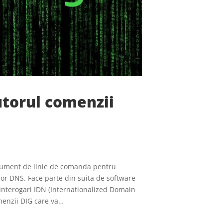
utorul comenzii
trument de linie de comanda pentru
or DNS. Face parte din suita de software
nterogari IDN (Internationalized Domain
menzii DIG care va…