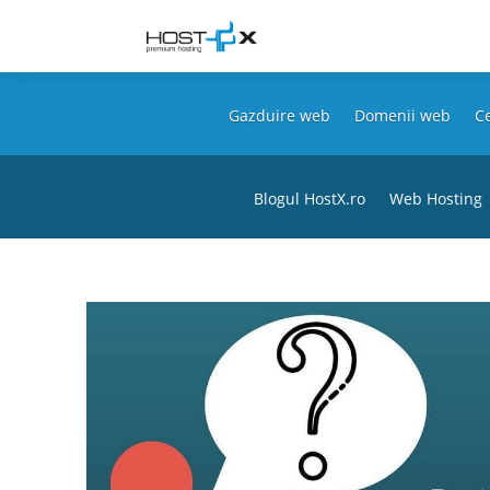
Gazduire web
Domenii web
Ce
Blogul HostX.ro
Web Hosting