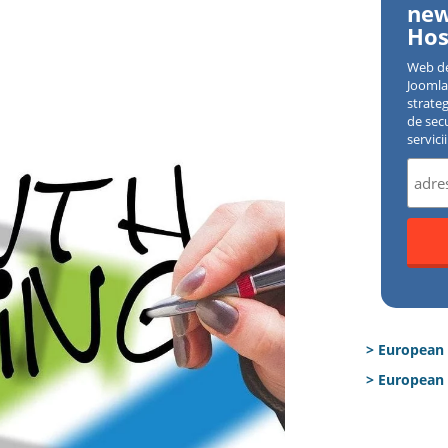
new
Hos
Web d
Joomla 
strate
de sec
servici
> European
> European 