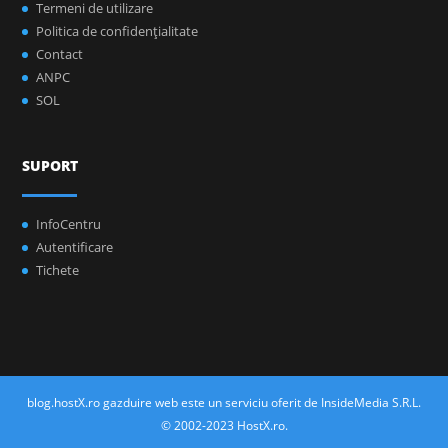
Termeni de utilizare
Politica de confidenţialitate
Contact
ANPC
SOL
SUPORT
InfoCentru
Autentificare
Tichete
blog.hostX.ro gazduire web este un serviciu oferit de InsideMedia S.R.L.
© 2002-2023 HostX.ro.