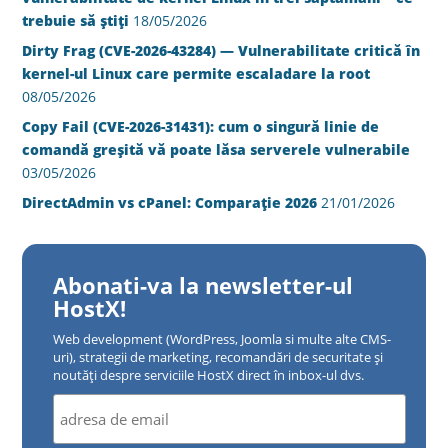
trebuie să știți
18/05/2026
Dirty Frag (CVE-2026-43284) — Vulnerabilitate critică în
kernel-ul Linux care permite escaladare la root
08/05/2026
Copy Fail (CVE-2026-31431): cum o singură linie de
comandă greșită vă poate lăsa serverele vulnerabile
03/05/2026
DirectAdmin vs cPanel: Comparație 2026
21/01/2026
Abonati-va la newsletter-ul
HostX!
Web development (WordPress, Joomla si multe alte CMS-
uri), strategii de marketing, recomandări de securitate și
noutăți despre serviciile HostX direct în inbox-ul dvs.