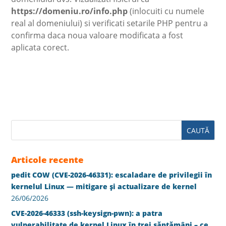
https://domeniu.ro/info.php
(inlocuiti cu numele
real al domeniului) si verificati setarile PHP pentru a
confirma daca noua valoare modificata a fost
aplicata corect.
Articole recente
pedit COW (CVE-2026-46331): escaladare de privilegii în
kernelul Linux — mitigare și actualizare de kernel
26/06/2026
CVE-2026-46333 (ssh-keysign-pwn): a patra
vulnerabilitate de kernel Linux în trei săptămâni – ce