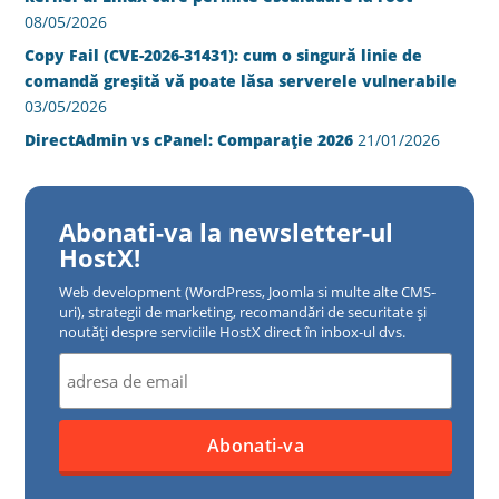
08/05/2026
Copy Fail (CVE-2026-31431): cum o singură linie de
comandă greșită vă poate lăsa serverele vulnerabile
03/05/2026
DirectAdmin vs cPanel: Comparație 2026
21/01/2026
Abonati-va la newsletter-ul
HostX!
Web development (WordPress, Joomla si multe alte CMS-
uri), strategii de marketing, recomandări de securitate și
noutăți despre serviciile HostX direct în inbox-ul dvs.