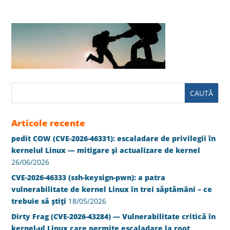
Articole recente
pedit COW (CVE-2026-46331): escaladare de privilegii în
kernelul Linux — mitigare și actualizare de kernel
26/06/2026
CVE-2026-46333 (ssh-keysign-pwn): a patra
vulnerabilitate de kernel Linux în trei săptămâni – ce
trebuie să știți
18/05/2026
Dirty Frag (CVE-2026-43284) — Vulnerabilitate critică în
kernel-ul Linux care permite escaladare la root