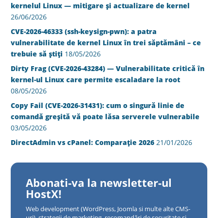
kernelul Linux — mitigare și actualizare de kernel
26/06/2026
CVE-2026-46333 (ssh-keysign-pwn): a patra
vulnerabilitate de kernel Linux în trei săptămâni – ce
trebuie să știți
18/05/2026
Dirty Frag (CVE-2026-43284) — Vulnerabilitate critică în
kernel-ul Linux care permite escaladare la root
08/05/2026
Copy Fail (CVE-2026-31431): cum o singură linie de
comandă greșită vă poate lăsa serverele vulnerabile
03/05/2026
DirectAdmin vs cPanel: Comparație 2026
21/01/2026
Abonati-va la newsletter-ul
HostX!
Web development (WordPress, Joomla si multe alte CMS-
uri), strategii de marketing, recomandări de securitate și