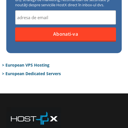
noutăți despre serviciile HostX direct în inbox-ul dvs.
> European VPS Hosting
> European Dedicated Servers