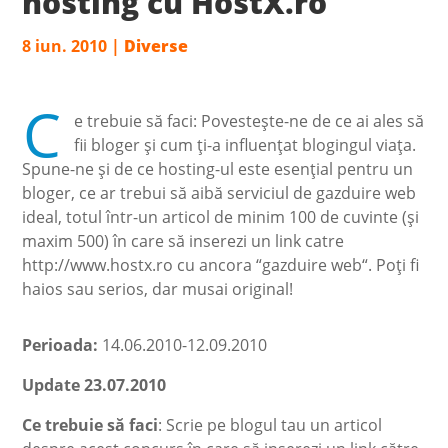
hosting cu HostX.ro
8 iun. 2010
|
Diverse
C
e trebuie să faci: Povesteşte-ne de ce ai ales să
fii bloger şi cum ţi-a influenţat blogingul viaţa.
Spune-ne şi de ce hosting-ul este esenţial pentru un
bloger, ce ar trebui să aibă serviciul de gazduire web
ideal, totul într-un articol de minim 100 de cuvinte (şi
maxim 500) în care să inserezi un link catre
http://www.hostx.ro cu ancora “gazduire web“. Poţi fi
haios sau serios, dar musai original!
Perioada:
14.06.2010-12.09.2010
Update 23.07.2010
Ce trebuie să faci
: Scrie pe blogul tau un articol