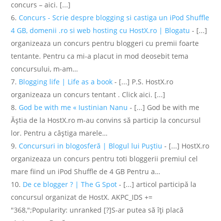
concurs – aici. [...]
Concurs - Scrie despre blogging si castiga un iPod Shuffle
4 GB, domenii .ro si web hosting cu HostX.ro | Blogatu
- [...]
organizeaza un concurs pentru bloggeri cu premii foarte
tentante. Pentru ca mi-a placut in mod deosebit tema
concursului, m-am…
Blogging life | Life as a book
- [...] P.S. HostX.ro
organizeaza un concurs tentant . Click aici. [...]
God be with me « Iustinian Nanu
- [...] God be with me
Ăștia de la HostX.ro m-au convins să particip la concursul
lor. Pentru a câștiga marele…
Concursuri in blogosferă | Blogul lui Puștiu
- [...] HostX.ro
organizeaza un concurs pentru toti bloggerii premiul cel
mare fiind un iPod Shuffle de 4 GB Pentru a…
De ce blogger ? | The G Spot
- [...] articol participă la
concursul organizat de HostX. AKPC_IDS +=
"368,";Popularity: unranked [?]S-ar putea să îţi placă