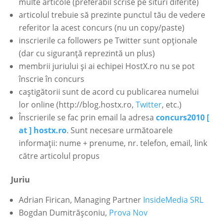
multe articole (preferabil scrise pe situri diferite)
articolul trebuie să prezinte punctul tău de vedere
referitor la acest concurs (nu un copy/paste)
inscrierile ca followers pe Twitter sunt opţionale
(dar cu siguranţă reprezintă un plus)
membrii juriului şi ai echipei HostX.ro nu se pot
înscrie în concurs
caştigătorii sunt de acord cu publicarea numelui
lor online (http://blog.hostx.ro,
Twitter
, etc.)
Înscrierile se fac prin email la adresa
concurs2010 [
at ] hostx.ro
. Sunt necesare următoarele
informaţii: nume + prenume, nr. telefon, email, link
către articolul propus
Juriu
Adrian Firican, Managing Partner
InsideMedia SRL
Bogdan Dumitrăşconiu,
Prova Nov