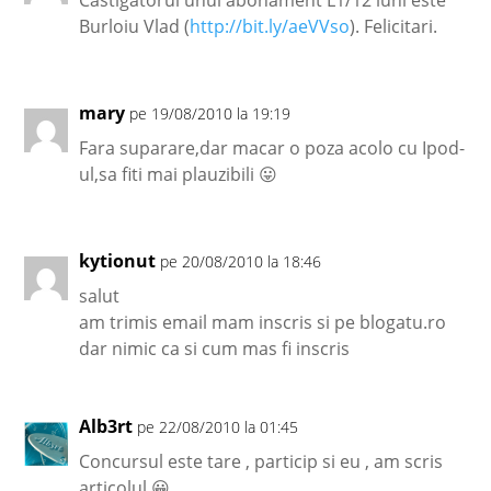
Castigatorul unui abonament L1/12 luni este
Burloiu Vlad (
http://bit.ly/aeVVso
). Felicitari.
mary
pe 19/08/2010 la 19:19
Fara suparare,dar macar o poza acolo cu Ipod-
ul,sa fiti mai plauzibili 😛
kytionut
pe 20/08/2010 la 18:46
salut
am trimis email mam inscris si pe blogatu.ro
dar nimic ca si cum mas fi inscris
Alb3rt
pe 22/08/2010 la 01:45
Concursul este tare , particip si eu , am scris
articolul 😀