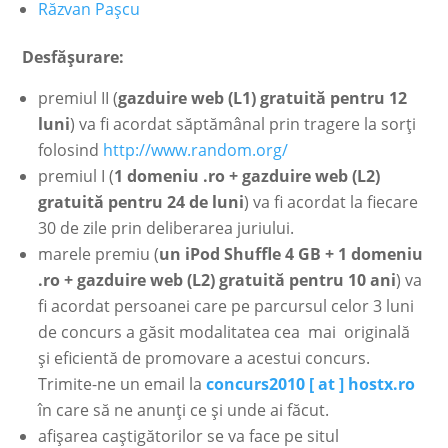
Răzvan Paşcu
Desfăşurare:
premiul II (
gazduire web (L1) gratuită pentru 12
luni
) va fi acordat săptămânal prin tragere la sorţi
folosind
http://www.random.org/
premiul I (
1 domeniu .ro + gazduire web (L2)
gratuită pentru 24 de luni
) va fi acordat la fiecare
30 de zile prin deliberarea juriului.
marele premiu (
un iPod Shuffle 4 GB + 1 domeniu
.ro + gazduire web (L2) gratuită pentru 10 ani
) va
fi acordat persoanei care pe parcursul celor 3 luni
de concurs a găsit modalitatea cea mai originală
şi eficientă de promovare a acestui concurs.
Trimite-ne un email la
concurs2010 [ at ] hostx.ro
în care să ne anunţi ce şi unde ai făcut.
afişarea caştigătorilor se va face pe situl