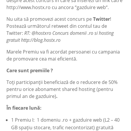
despre acest concurs în care să inserezi un link către
http://www.hostx.ro cu ancora “gazduire web“.
Nu uita să promovezi acest concurs pe
Twitter
!
Postează următorul retweet din contul tau de
Twitter:
RT: @hostxro Concurs domenii .ro si hosting
gratuit http://blog.hostx.ro
Marele Premiu va fi acordat persoanei cu campania
de promovare cea mai eficientă.
Care sunt premiile ?
Toţi participanţii beneficiază de o reducere de 50%
pentru orice abonament shared hosting (pentru
primul an de gazduire)
.
În fiecare lună:
1 Premiu I: 1 domeniu .ro + gazduire web (L2 – 40
GB spaţiu stocare, trafic necontorizat) gratuită