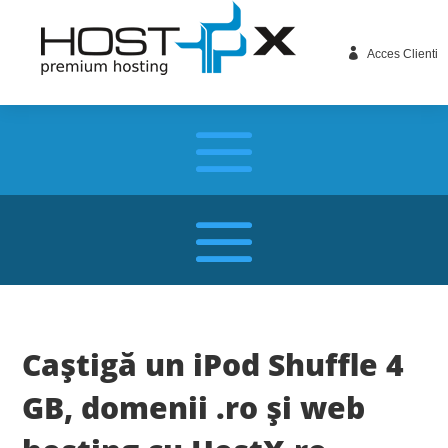

Acces Clienti
Caştigă un iPod Shuffle 4
GB, domenii .ro şi web