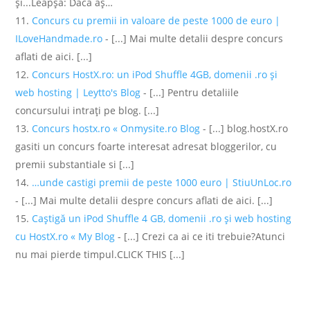
şi...Leapşa: Dacă aş…
Concurs cu premii in valoare de peste 1000 de euro |
ILoveHandmade.ro
- [...] Mai multe detalii despre concurs
aflati de aici. [...]
Concurs HostX.ro: un iPod Shuffle 4GB, domenii .ro și
web hosting | Leytto's Blog
- [...] Pentru detaliile
concursului intrați pe blog. [...]
Concurs hostx.ro « Onmysite.ro Blog
- [...] blog.hostX.ro
gasiti un concurs foarte interesat adresat bloggerilor, cu
premii substantiale si [...]
…unde castigi premii de peste 1000 euro | StiuUnLoc.ro
- [...] Mai multe detalii despre concurs aflati de aici. [...]
Caştigă un iPod Shuffle 4 GB, domenii .ro şi web hosting
cu HostX.ro « My Blog
- [...] Crezi ca ai ce iti trebuie?Atunci
nu mai pierde timpul.CLICK THIS [...]