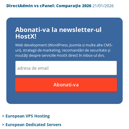
DirectAdmin vs cPanel: Comparație 2026
21/01/2026
Abonati-va la newsletter-ul
HostX!
Web development (WordPress, Joomla si multe alte CMS-
uri), strategii de marketing, recomandări de securitate și
noutăți despre serviciile HostX direct în inbox-ul dvs.
> European VPS Hosting
> European Dedicated Servers