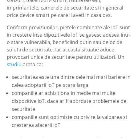
senzori, televizoare smart, routerele wifi,
imprimantele, camerele de securitate si in general
orice device smart pe care il aveti in casa dvs.
Conform previziunilor, pietele combinate ale IoT sunt
in crestere insa dipozitivele IoT se gasesc adesea intr-
o stare vulnerabila, beneficiind putin sau deloc de
solutii de securitate. Iar aceasta situatie aduce
provocari unice de securitate pentru utilizatori. Un
studiu
arata ca:
securitatea este una dintre cele mai mari bariere in
calea adoptarii IoT pe scara larga
companiile ar achizitiona in medie mai multe
dispozitive IoT, daca ar fi abordate problemele de
securitate
companiile sunt optimiste cu privire la valoarea si
cresterea afacerii IoT