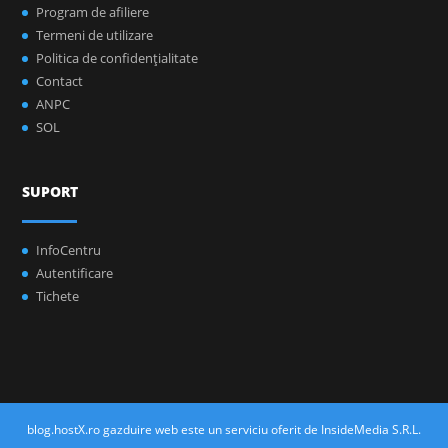
Program de afiliere
Termeni de utilizare
Politica de confidenţialitate
Contact
ANPC
SOL
SUPORT
InfoCentru
Autentificare
Tichete
blog.hostX.ro gazduire web este un serviciu oferit de InsideMedia S.R.L.