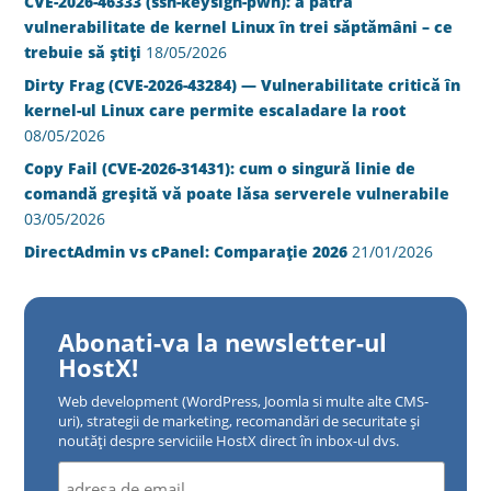
CVE-2026-46333 (ssh-keysign-pwn): a patra
vulnerabilitate de kernel Linux în trei săptămâni – ce
trebuie să știți
18/05/2026
Dirty Frag (CVE-2026-43284) — Vulnerabilitate critică în
kernel-ul Linux care permite escaladare la root
08/05/2026
Copy Fail (CVE-2026-31431): cum o singură linie de
comandă greșită vă poate lăsa serverele vulnerabile
03/05/2026
DirectAdmin vs cPanel: Comparație 2026
21/01/2026
Abonati-va la newsletter-ul
HostX!
Web development (WordPress, Joomla si multe alte CMS-
uri), strategii de marketing, recomandări de securitate și
noutăți despre serviciile HostX direct în inbox-ul dvs.