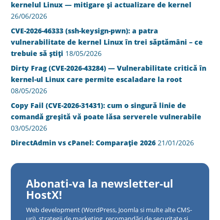
kernelul Linux — mitigare și actualizare de kernel
26/06/2026
CVE-2026-46333 (ssh-keysign-pwn): a patra
vulnerabilitate de kernel Linux în trei săptămâni – ce
trebuie să știți
18/05/2026
Dirty Frag (CVE-2026-43284) — Vulnerabilitate critică în
kernel-ul Linux care permite escaladare la root
08/05/2026
Copy Fail (CVE-2026-31431): cum o singură linie de
comandă greșită vă poate lăsa serverele vulnerabile
03/05/2026
DirectAdmin vs cPanel: Comparație 2026
21/01/2026
Abonati-va la newsletter-ul
HostX!
Web development (WordPress, Joomla si multe alte CMS-
uri), strategii de marketing, recomandări de securitate și