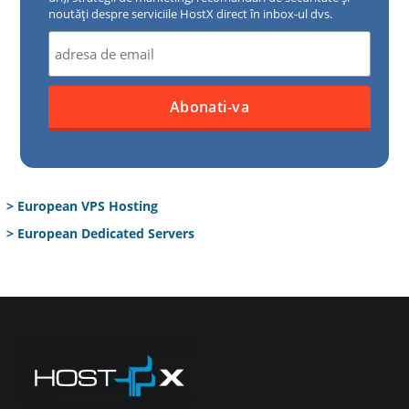
noutăți despre serviciile HostX direct în inbox-ul dvs.
> European VPS Hosting
> European Dedicated Servers