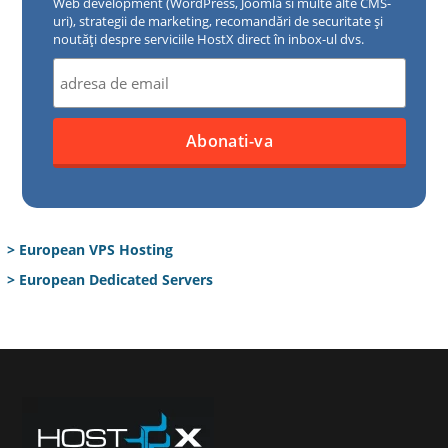
Web development (WordPress, Joomla si multe alte CMS-
uri), strategii de marketing, recomandări de securitate și
noutăți despre serviciile HostX direct în inbox-ul dvs.
> European VPS Hosting
> European Dedicated Servers