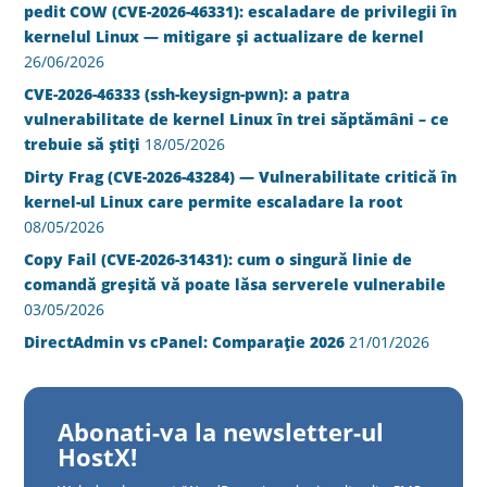
pedit COW (CVE-2026-46331): escaladare de privilegii în
kernelul Linux — mitigare și actualizare de kernel
26/06/2026
CVE-2026-46333 (ssh-keysign-pwn): a patra
vulnerabilitate de kernel Linux în trei săptămâni – ce
trebuie să știți
18/05/2026
Dirty Frag (CVE-2026-43284) — Vulnerabilitate critică în
kernel-ul Linux care permite escaladare la root
08/05/2026
Copy Fail (CVE-2026-31431): cum o singură linie de
comandă greșită vă poate lăsa serverele vulnerabile
03/05/2026
DirectAdmin vs cPanel: Comparație 2026
21/01/2026
Abonati-va la newsletter-ul
HostX!