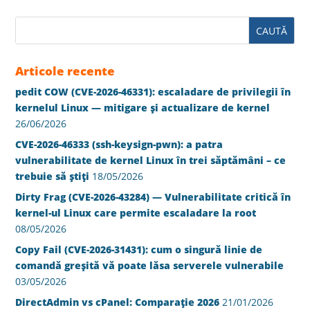
Articole recente
pedit COW (CVE-2026-46331): escaladare de privilegii în
kernelul Linux — mitigare și actualizare de kernel
26/06/2026
CVE-2026-46333 (ssh-keysign-pwn): a patra
vulnerabilitate de kernel Linux în trei săptămâni – ce
trebuie să știți
18/05/2026
Dirty Frag (CVE-2026-43284) — Vulnerabilitate critică în
kernel-ul Linux care permite escaladare la root
08/05/2026
Copy Fail (CVE-2026-31431): cum o singură linie de
comandă greșită vă poate lăsa serverele vulnerabile
03/05/2026
DirectAdmin vs cPanel: Comparație 2026
21/01/2026