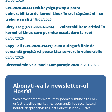
26/06/2026
CVE-2026-46333 (ssh-keysign-pwn): a patra
vulnerabilitate de kernel Linux în trei săptămâni – ce
trebuie să știți
18/05/2026
Dirty Frag (CVE-2026-43284) — Vulnerabilitate critică în
kernel-ul Linux care permite escaladare la root
08/05/2026
Copy Fail (CVE-2026-31431): cum o singură linie de
comandă greșită vă poate lăsa serverele vulnerabile
03/05/2026
DirectAdmin vs cPanel: Comparație 2026
21/01/2026
Abonati-va la newsletter-ul
HostX!
Web development (WordPress, Joomla si multe alte CMS-
uri), strategii de marketing, recomandări de securitate și
noutăți despre serviciile HostX direct în inbox-ul dvs.