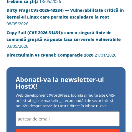
trebuie să știți
18/05/2026
Dirty Frag (CVE-2026-43284) — Vulnerabilitate critică în
kernel-ul Linux care permite escaladare la root
08/05/2026
Copy Fail (CVE-2026-31431): cum o singură linie de
comandă greșită vă poate lăsa serverele vulnerabile
03/05/2026
DirectAdmin vs cPanel: Comparație 2026
21/01/2026
Abonati-va la newsletter-ul
HostX!
Web development (WordPress, Joomla si multe alte CMS-
uri), strategii de marketing, recomandări de securitate și
noutăți despre serviciile HostX direct în inbox-ul dvs.