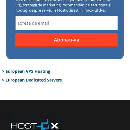
uri), strategii de marketing, recomandări de securitate și
noutăți despre serviciile HostX direct în inbox-ul dvs.
> European VPS Hosting
> European Dedicated Servers