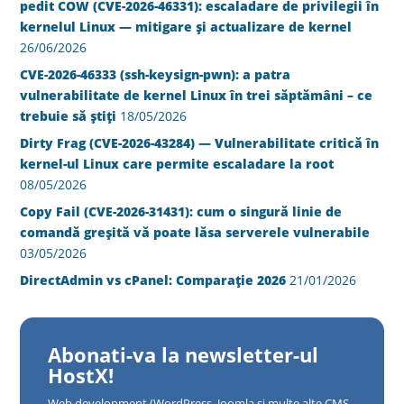
pedit COW (CVE-2026-46331): escaladare de privilegii în
kernelul Linux — mitigare și actualizare de kernel
26/06/2026
CVE-2026-46333 (ssh-keysign-pwn): a patra
vulnerabilitate de kernel Linux în trei săptămâni – ce
trebuie să știți
18/05/2026
Dirty Frag (CVE-2026-43284) — Vulnerabilitate critică în
kernel-ul Linux care permite escaladare la root
08/05/2026
Copy Fail (CVE-2026-31431): cum o singură linie de
comandă greșită vă poate lăsa serverele vulnerabile
03/05/2026
DirectAdmin vs cPanel: Comparație 2026
21/01/2026
Abonati-va la newsletter-ul
HostX!
Web development (WordPress, Joomla si multe alte CMS-