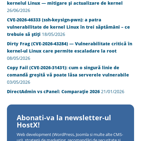
kernelul Linux — mitigare și actualizare de kernel
26/06/2026
CVE-2026-46333 (ssh-keysign-pwn): a patra
vulnerabilitate de kernel Linux în trei săptămâni – ce
trebuie să știți
18/05/2026
Dirty Frag (CVE-2026-43284) — Vulnerabilitate critică în
kernel-ul Linux care permite escaladare la root
08/05/2026
Copy Fail (CVE-2026-31431): cum o singură linie de
comandă greșită vă poate lăsa serverele vulnerabile
03/05/2026
DirectAdmin vs cPanel: Comparație 2026
21/01/2026
Abonati-va la newsletter-ul
HostX!
Web development (WordPress, Joomla si multe alte CMS-
uri), strategii de marketing, recomandări de securitate și