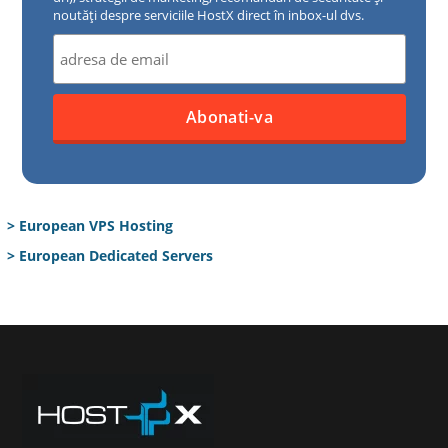
noutăți despre serviciile HostX direct în inbox-ul dvs.
> European VPS Hosting
> European Dedicated Servers