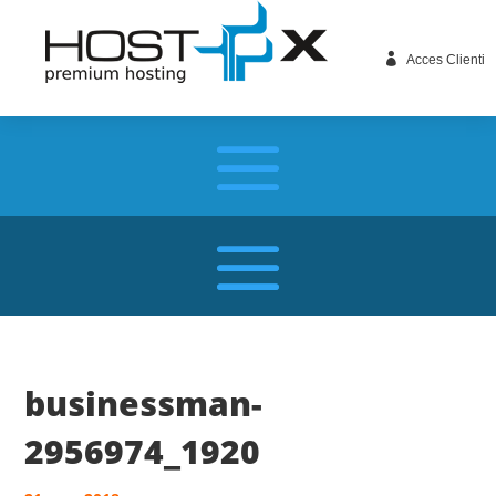

Acces Clienti
businessman-
2956974_1920