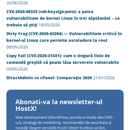
26/06/2026
CVE-2026-46333 (ssh-keysign-pwn): a patra
vulnerabilitate de kernel Linux în trei săptămâni – ce
trebuie să știți
18/05/2026
Dirty Frag (CVE-2026-43284) — Vulnerabilitate critică în
kernel-ul Linux care permite escaladare la root
08/05/2026
Copy Fail (CVE-2026-31431): cum o singură linie de
comandă greșită vă poate lăsa serverele vulnerabile
03/05/2026
DirectAdmin vs cPanel: Comparație 2026
21/01/2026
Abonati-va la newsletter-ul
HostX!
Web development (WordPress, Joomla si multe alte CMS-
uri), strategii de marketing, recomandări de securitate și
noutăți despre serviciile HostX direct în inbox-ul dvs.