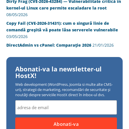
Dirty Frag (CVE-2026-43284) — Vulnerabilitate critică în
kernel-ul Linux care permite escaladare la root
08/05/2026
Copy Fail (CVE-2026-31431): cum o singură linie de
comandă greșită vă poate lăsa serverele vulnerabile
03/05/2026
DirectAdmin vs cPanel: Comparație 2026
21/01/2026
Abonati-va la newsletter-ul
HostX!
Web development (WordPress, Joomla si multe alte CMS-
uri), strategii de marketing, recomandări de securitate și
noutăți despre serviciile HostX direct în inbox-ul dvs.