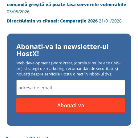
comandă greșită vă poate lăsa serverele vulnerabile
03/05/2026
DirectAdmin vs cPanel: Comparație 2026
21/01/2026
Abonati-va la newsletter-ul
HostX!
Web development (WordPress, Joomla si multe alte CMS-
uri), strategii de marketing, recomandări de securitate și
noutăți despre serviciile HostX direct în inbox-ul dvs.