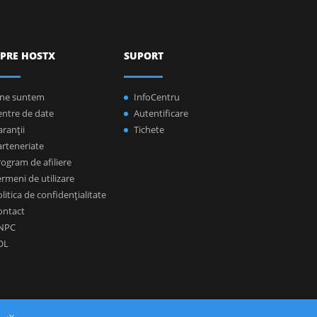
PRE HOSTX
SUPORT
ine suntem
InfoCentru
entre de date
Autentificare
ranţii
Tichete
arteneriate
ogram de afiliere
rmeni de utilizare
litica de confidenţialitate
ontact
NPC
OL