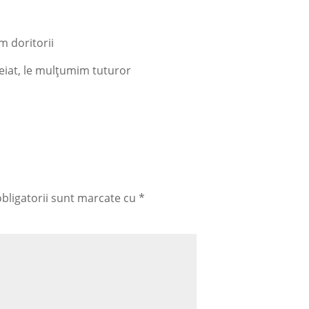
 doritorii
eiat, le mulțumim tuturor
bligatorii sunt marcate cu
*