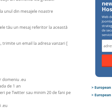
new
Hos
t la unul din mesajele noastre
Web d
Joomla 
strate
ele tău un mesaj referitor la această
de sec
servici
, trimite un email la adresa vanzari [
gur domeniu .eu
ada de 1 an
> European
weri pe Twitter sau minim 20 de fani pe
> European 
i .eu