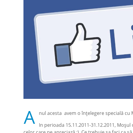
A
nul acesta avem o înțelegere specială cu 
In perioada 15.11.2011-31.12.2011, Moșul 
celor care ne apreciază :). Ce trebuie sa faci ca s