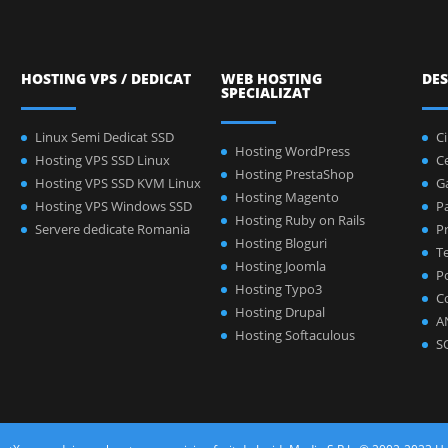
HOSTING VPS / DEDICAT
WEB HOSTING
DES
SPECIALIZAT
Linux Semi Dedicat SSD
C
Hosting WordPress
Hosting VPS SSD Linux
C
Hosting PrestaShop
Hosting VPS SSD KVM Linux
Ga
Hosting Magento
Hosting VPS Windows SSD
P
Hosting Ruby on Rails
Servere dedicate Romania
Pr
Hosting Bloguri
Te
Hosting Joomla
Po
Hosting Typo3
C
Hosting Drupal
A
Hosting Softaculous
S