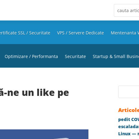
rtificate SSL / Securitate
VPS / Servere Dedicate
Mentenanta 
Optimizare / Performanta
Securitate
Startup & Small Busin
ă-ne un like pe
Articol
pedit COW
escaladar
Linux — m