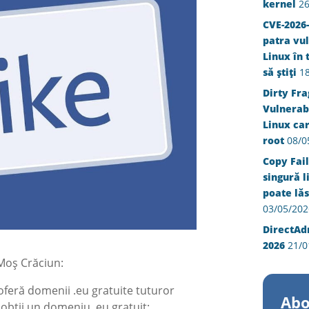
kernel
26
CVE-2026-
patra vul
Linux în 
să știți
1
Dirty Fra
Vulnerabi
Linux ca
root
08/0
Copy Fail
singură l
poate lăs
03/05/202
DirectAd
2026
21/0
Moș Crăciun:
oferă domenii .eu gratuite tuturor
Abo
ă obții un domeniu .eu gratuit: