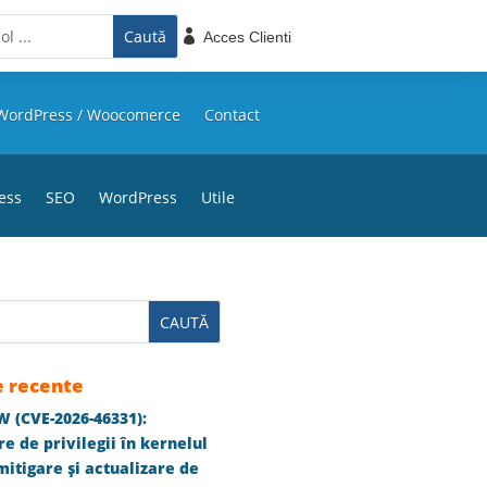

Acces Clienti
WordPress / Woocomerce
Contact
ess
SEO
WordPress
Utile
e recente
 (CVE-2026-46331):
e de privilegii în kernelul
itigare și actualizare de