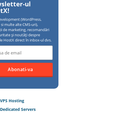
sletter-ul
tX!
evelopment (WordPress,
si multe alte CMS-uri),
gii de marketing, recomandări
uritate și noutăți despre
ile HostX direct în inbox-ul dvs.
 VPS Hosting
Dedicated Servers