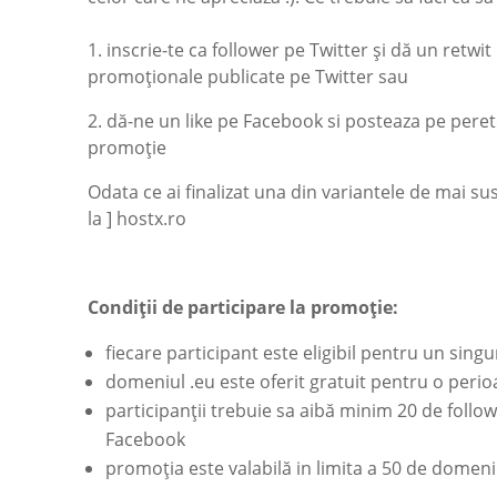
1. inscrie-te ca follower pe Twitter și dă un retwi
promoționale publicate pe Twitter sau
2. dă-ne un like pe Facebook si posteaza pe peret
promoție
Odata ce ai finalizat una din variantele de mai sus
la ] hostx.ro
Condiții de participare la promoție:
fiecare participant este eligibil pentru un sin
domeniul .eu este oferit gratuit pentru o perio
participanții trebuie sa aibă minim 20 de follo
Facebook
promoția este valabilă in limita a 50 de domeni