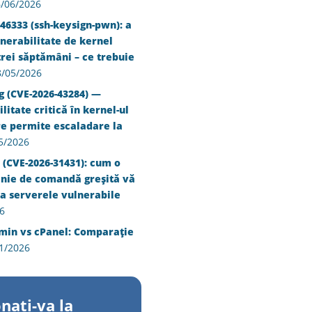
/06/2026
46333 (ssh-keysign-pwn): a
nerabilitate de kernel
trei săptămâni – ce trebuie
8/05/2026
g (CVE-2026-43284) —
litate critică în kernel-ul
re permite escaladare la
5/2026
 (CVE-2026-31431): cum o
inie de comandă greșită vă
a serverele vulnerabile
6
min vs cPanel: Comparație
1/2026
nati-va la