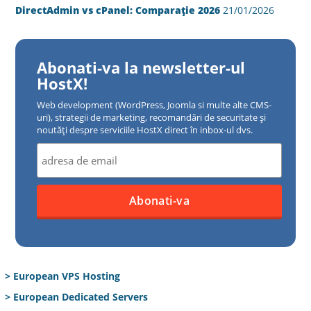
DirectAdmin vs cPanel: Comparație 2026
21/01/2026
Abonati-va la newsletter-ul
HostX!
Web development (WordPress, Joomla si multe alte CMS-
uri), strategii de marketing, recomandări de securitate și
noutăți despre serviciile HostX direct în inbox-ul dvs.
> European VPS Hosting
> European Dedicated Servers