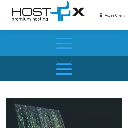

Acces Clienti