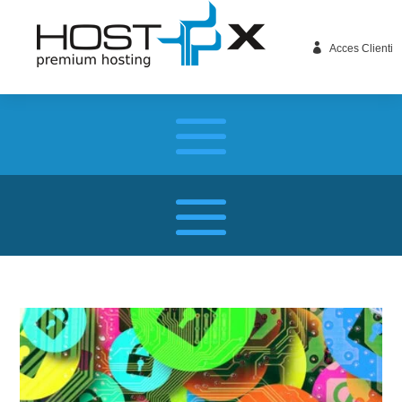

Acces Clienti