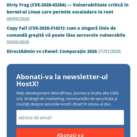
Dirty Frag (CVE-2026-43284) — Vulnerabilitate critică în
kernel-ul Linux care permite escaladare la root
08/05/2026
Copy Fail (CVE-2026-31431): cum o singură linie de
comandă greșită vă poate lăsa serverele vulnerabile
03/05/2026
DirectAdmin vs cPanel: Comparație 2026
21/01/2026
Abonati-va la newsletter-ul
HostX!
Web development (WordPress, Joomla si multe alte CMS-
uri), strategii de marketing, recomandări de securitate și
noutăți despre serviciile HostX direct în inbox-ul dvs.