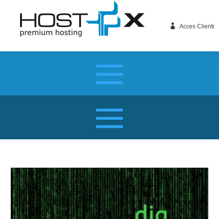

Acces Clienti