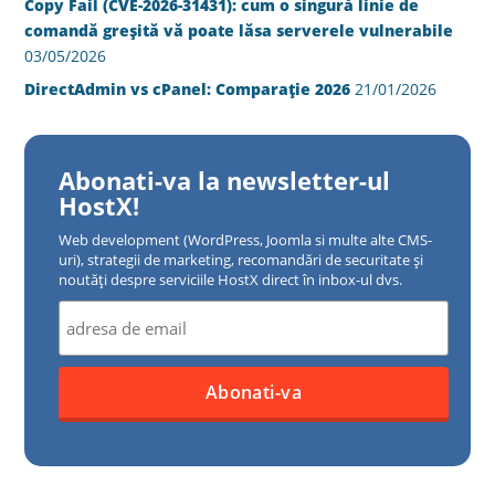
Copy Fail (CVE-2026-31431): cum o singură linie de
comandă greșită vă poate lăsa serverele vulnerabile
03/05/2026
DirectAdmin vs cPanel: Comparație 2026
21/01/2026
Abonati-va la newsletter-ul
HostX!
Web development (WordPress, Joomla si multe alte CMS-
uri), strategii de marketing, recomandări de securitate și
noutăți despre serviciile HostX direct în inbox-ul dvs.