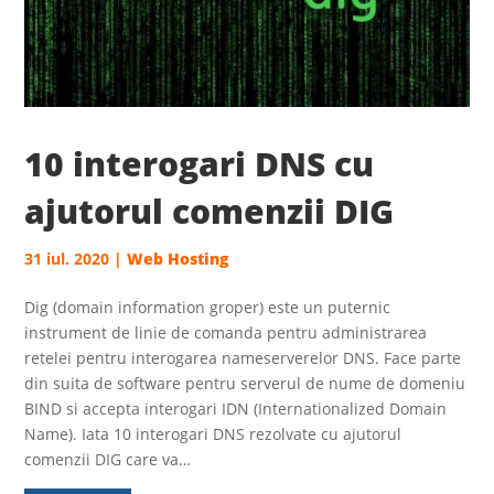
10 interogari DNS cu
ajutorul comenzii DIG
31 iul. 2020
|
Web Hosting
Dig (domain information groper) este un puternic
instrument de linie de comanda pentru administrarea
retelei pentru interogarea nameserverelor DNS. Face parte
din suita de software pentru serverul de nume de domeniu
BIND si accepta interogari IDN (Internationalized Domain
Name). Iata 10 interogari DNS rezolvate cu ajutorul
comenzii DIG care va…