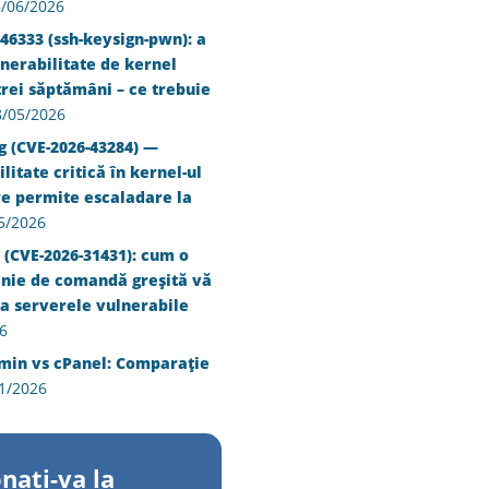
/06/2026
46333 (ssh-keysign-pwn): a
nerabilitate de kernel
trei săptămâni – ce trebuie
8/05/2026
g (CVE-2026-43284) —
litate critică în kernel-ul
re permite escaladare la
5/2026
 (CVE-2026-31431): cum o
inie de comandă greșită vă
a serverele vulnerabile
6
min vs cPanel: Comparație
1/2026
nati-va la