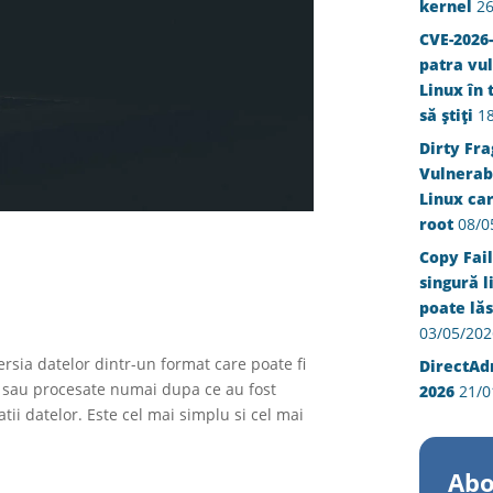
kernel
26
CVE-2026-
patra vul
Linux în 
să știți
1
Dirty Fra
Vulnerabi
Linux ca
root
08/0
Copy Fail
singură l
poate lăs
03/05/202
ersia datelor dintr-un format care poate fi
DirectAd
tite sau procesate numai dupa ce au fost
2026
21/0
tii datelor. Este cel mai simplu si cel mai
Abo