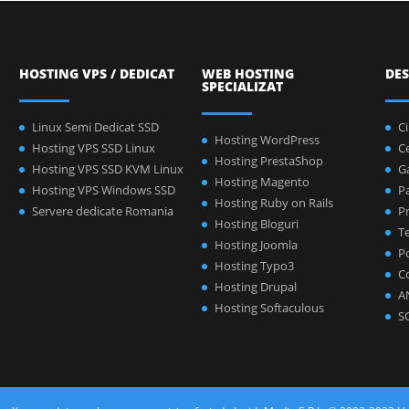
HOSTING VPS / DEDICAT
WEB HOSTING
DES
SPECIALIZAT
Linux Semi Dedicat SSD
C
Hosting WordPress
Hosting VPS SSD Linux
C
Hosting PrestaShop
Hosting VPS SSD KVM Linux
Ga
Hosting Magento
Hosting VPS Windows SSD
P
Hosting Ruby on Rails
Servere dedicate Romania
Pr
Hosting Bloguri
Te
Hosting Joomla
Po
Hosting Typo3
C
Hosting Drupal
A
Hosting Softaculous
S