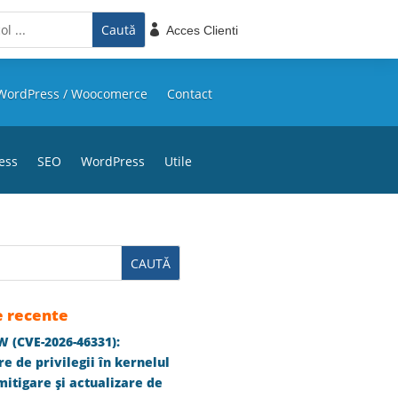

Acces Clienti
WordPress / Woocomerce
Contact
ess
SEO
WordPress
Utile
e recente
 (CVE-2026-46331):
e de privilegii în kernelul
itigare și actualizare de