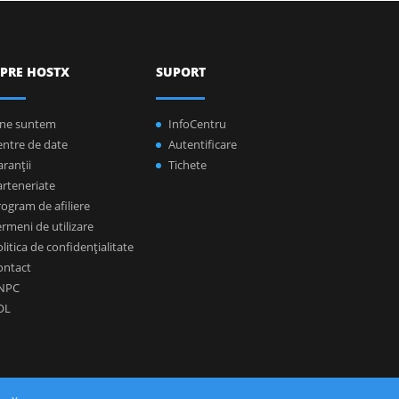
PRE HOSTX
SUPORT
ine suntem
InfoCentru
entre de date
Autentificare
ranţii
Tichete
arteneriate
ogram de afiliere
rmeni de utilizare
litica de confidenţialitate
ontact
NPC
OL