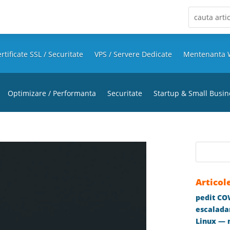
rtificate SSL / Securitate
VPS / Servere Dedicate
Mentenanta 
Optimizare / Performanta
Securitate
Startup & Small Busin
Articol
pedit COW
escaladar
Linux — m