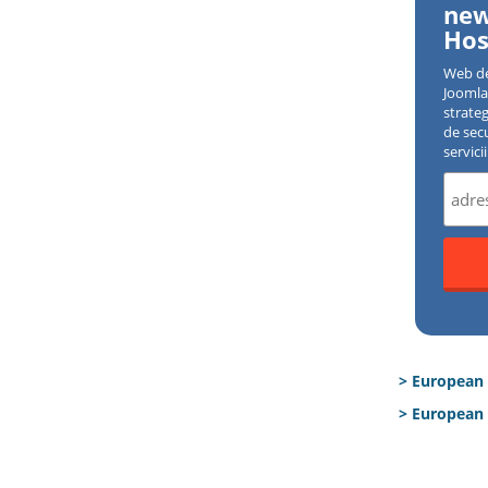
new
Hos
Web d
Joomla 
strate
de sec
servici
> European
> European 