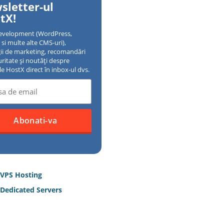
sletter-ul
tX!
evelopment (WordPress,
si multe alte CMS-uri),
gii de marketing, recomandări
uritate și noutăți despre
ile HostX direct în inbox-ul dvs.
 VPS Hosting
Dedicated Servers