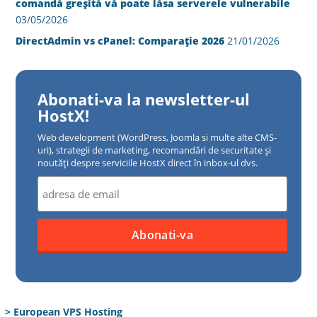
comandă greșită vă poate lăsa serverele vulnerabile
03/05/2026
DirectAdmin vs cPanel: Comparație 2026
21/01/2026
Abonati-va la newsletter-ul
HostX!
Web development (WordPress, Joomla si multe alte CMS-
uri), strategii de marketing, recomandări de securitate și
noutăți despre serviciile HostX direct în inbox-ul dvs.
> European VPS Hosting