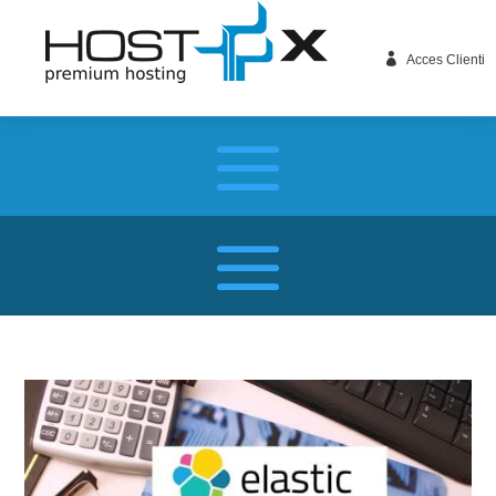

Acces Clienti