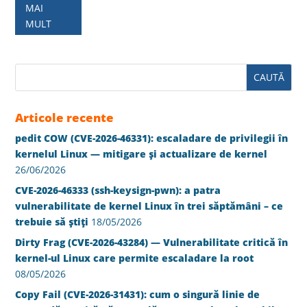
MAI
MULT
Articole recente
pedit COW (CVE-2026-46331): escaladare de privilegii în
kernelul Linux — mitigare și actualizare de kernel
26/06/2026
CVE-2026-46333 (ssh-keysign-pwn): a patra
vulnerabilitate de kernel Linux în trei săptămâni – ce
trebuie să știți
18/05/2026
Dirty Frag (CVE-2026-43284) — Vulnerabilitate critică în
kernel-ul Linux care permite escaladare la root
08/05/2026
Copy Fail (CVE-2026-31431): cum o singură linie de