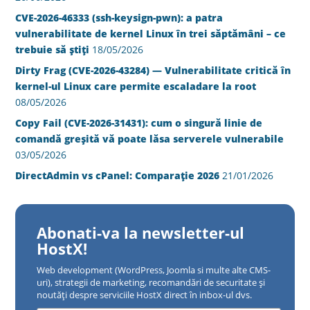
CVE-2026-46333 (ssh-keysign-pwn): a patra
vulnerabilitate de kernel Linux în trei săptămâni – ce
trebuie să știți
18/05/2026
Dirty Frag (CVE-2026-43284) — Vulnerabilitate critică în
kernel-ul Linux care permite escaladare la root
08/05/2026
Copy Fail (CVE-2026-31431): cum o singură linie de
comandă greșită vă poate lăsa serverele vulnerabile
03/05/2026
DirectAdmin vs cPanel: Comparație 2026
21/01/2026
Abonati-va la newsletter-ul
HostX!
Web development (WordPress, Joomla si multe alte CMS-
uri), strategii de marketing, recomandări de securitate și
noutăți despre serviciile HostX direct în inbox-ul dvs.