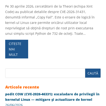
Pe 30 aprilie 2026, cercetătorii de la Theori (echipa Xint
Code) au publicat detaliile despre CVE-2026-31431,
denumită informal „Copy Fail”. Este o eroare de logică în
kernel-ul Linux care permite oricărui utilizator local
neprivilegiat să obțină drepturi de root prin executarea
unui simplu script Python de 732 de octeți. Toate…
CITESTE
MAI
MULT
Articole recente
pedit COW (CVE-2026-46331): escaladare de privilegii în
kernelul Linux — mitigare și actualizare de kernel
26/06/2026