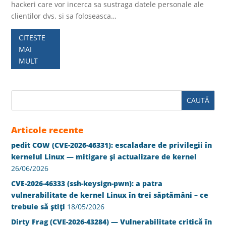
hackeri care vor incerca sa sustraga datele personale ale
clientilor dvs. si sa foloseasca…
CITESTE
MAI
MULT
Articole recente
pedit COW (CVE-2026-46331): escaladare de privilegii în
kernelul Linux — mitigare și actualizare de kernel
26/06/2026
CVE-2026-46333 (ssh-keysign-pwn): a patra
vulnerabilitate de kernel Linux în trei săptămâni – ce
trebuie să știți
18/05/2026
Dirty Frag (CVE-2026-43284) — Vulnerabilitate critică în