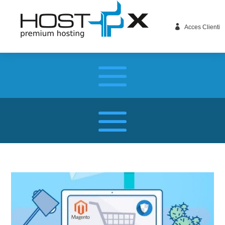

Acces Clienti