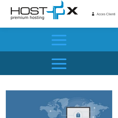

Acces Clienti