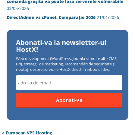
comandă greșită vă poate lăsa serverele vulnerabile
03/05/2026
DirectAdmin vs cPanel: Comparație 2026
21/01/2026
Abonati-va la newsletter-ul
HostX!
Web development (WordPress, Joomla si multe alte CMS-
uri), strategii de marketing, recomandări de securitate și
noutăți despre serviciile HostX direct în inbox-ul dvs.
> European VPS Hosting