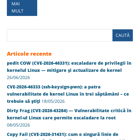
MAI
MULT
Articole recente
pedit COW (CVE-2026-46331): escaladare de privilegii în
kernelul Linux — mitigare și actualizare de kernel
26/06/2026
CVE-2026-46333 (ssh-keysign-pwn): a patra
vulnerabilitate de kernel Linux în trei săptămâni – ce
trebuie să știți
18/05/2026
Dirty Frag (CVE-2026-43284) — Vulnerabilitate critică în
kernel-ul Linux care permite escaladare la root
08/05/2026
Copy Fail (CVE-2026-31431): cum o singură linie de