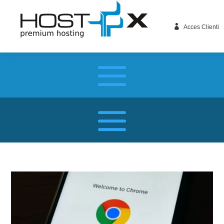

Acces Clienti