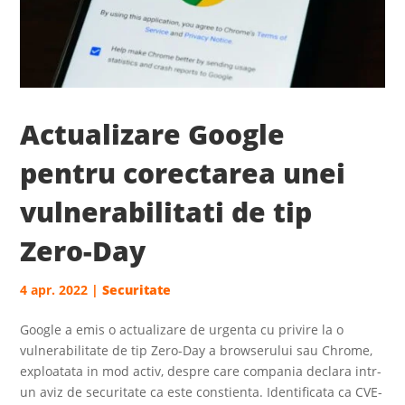
Actualizare Google
pentru corectarea unei
vulnerabilitati de tip
Zero-Day
4 apr. 2022
|
Securitate
Google a emis o actualizare de urgenta cu privire la o
vulnerabilitate de tip Zero-Day a browserului sau Chrome,
exploatata in mod activ, despre care compania declara intr-
un aviz de securitate ca este constienta. Identificata ca CVE-