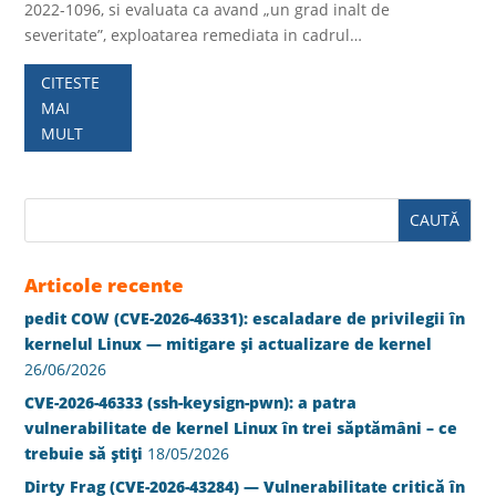
2022-1096, si evaluata ca avand „un grad inalt de
severitate”, exploatarea remediata in cadrul…
CITESTE
MAI
MULT
Articole recente
pedit COW (CVE-2026-46331): escaladare de privilegii în
kernelul Linux — mitigare și actualizare de kernel
26/06/2026
CVE-2026-46333 (ssh-keysign-pwn): a patra
vulnerabilitate de kernel Linux în trei săptămâni – ce
trebuie să știți
18/05/2026
Dirty Frag (CVE-2026-43284) — Vulnerabilitate critică în