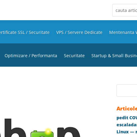
rtificate SSL / Securitate
VPS / Servere Dedicate
Mentenanta 
Optimizare / Performanta
Securitate
Startup & Small Busin
Articol
pedit COW
escaladar
Linux — m