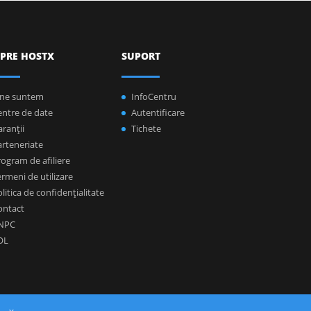
PRE HOSTX
SUPORT
ine suntem
InfoCentru
entre de date
Autentificare
ranţii
Tichete
arteneriate
ogram de afiliere
rmeni de utilizare
litica de confidenţialitate
ontact
NPC
OL