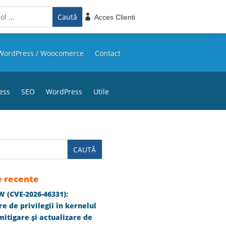

Acces Clienti
WordPress / Woocomerce
Contact
ess
SEO
WordPress
Utile
e recente
 (CVE-2026-46331):
e de privilegii în kernelul
itigare și actualizare de