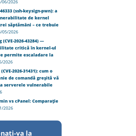
/06/2026
46333 (ssh-keysign-pwn): a
nerabilitate de kernel
trei săptămâni – ce trebuie
8/05/2026
g (CVE-2026-43284) —
litate critică în kernel-ul
re permite escaladare la
5/2026
 (CVE-2026-31431): cum o
inie de comandă greșită vă
a serverele vulnerabile
6
min vs cPanel: Comparație
1/2026
nati-va la