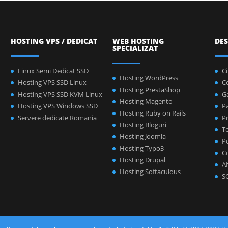
HOSTING VPS / DEDICAT
WEB HOSTING
DES
SPECIALIZAT
Linux Semi Dedicat SSD
C
Hosting WordPress
Hosting VPS SSD Linux
C
Hosting PrestaShop
Hosting VPS SSD KVM Linux
Ga
Hosting Magento
Hosting VPS Windows SSD
P
Hosting Ruby on Rails
Servere dedicate Romania
Pr
Hosting Bloguri
Te
Hosting Joomla
Po
Hosting Typo3
C
Hosting Drupal
A
Hosting Softaculous
S