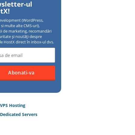
sletter-ul
tX!
evelopment (WordPress,
si multe alte CMS-uri),
gii de marketing, recomandări
uritate și noutăți despre
ile HostX direct în inbox-ul dvs.
 VPS Hosting
Dedicated Servers