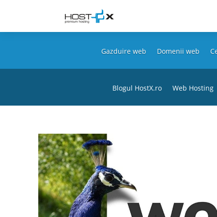
Gazduire web
Domenii web
Ce
Blogul HostX.ro
Web Hosting