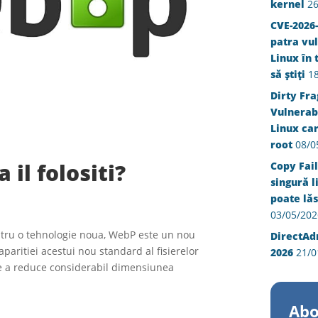
kernel
26
CVE-2026-
patra vul
Linux în 
să știți
1
Dirty Fra
Vulnerabi
Linux ca
root
08/0
 il folositi?
Copy Fail
singură l
poate lăs
03/05/202
ntru o tehnologie noua, WebP este un nou
DirectAd
aparitiei acestui nou standard al fisierelor
2026
21/0
de a reduce considerabil dimensiunea
Abo