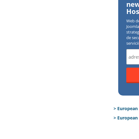
new
Hos
Web d
Joomla 
strate
de sec
servici
> European
> European 