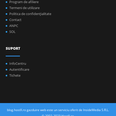
Program de afiliere
Termeni de utilizare
Politica de confidenţialitate
Contact
ANPC
SOL
SUPORT
InfoCentru
Autentificare
Tichete
blog.hostX.ro gazduire web este un serviciu oferit de InsideMedia S.R.L.
© 2002-2023 HostX.ro.