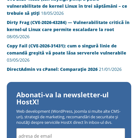
vulnerabilitate de kernel Linux în trei săptămâni – ce
trebuie să știți
18/05/2026
Dirty Frag (CVE-2026-43284) — Vulnerabilitate critică în
kernel-ul Linux care permite escaladare la root
08/05/2026
Copy Fail (CVE-2026-31431): cum o singură linie de
comandă greșită vă poate lăsa serverele vulnerabile
03/05/2026
DirectAdmin vs cPanel: Comparație 2026
21/01/2026
Abonati-va la newsletter-ul
HostX!
Web development (WordPress, Joomla si multe alte CMS-
uri), strategii de marketing, recomandări de securitate și
noutăți despre serviciile HostX direct în inbox-ul dvs.