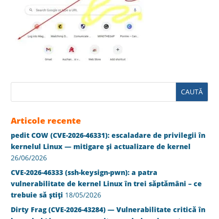
Articole recente
pedit COW (CVE-2026-46331): escaladare de privilegii în
kernelul Linux — mitigare și actualizare de kernel
26/06/2026
CVE-2026-46333 (ssh-keysign-pwn): a patra
vulnerabilitate de kernel Linux în trei săptămâni – ce
trebuie să știți
18/05/2026
Dirty Frag (CVE-2026-43284) — Vulnerabilitate critică în