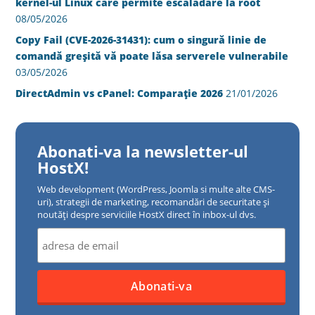
kernel-ul Linux care permite escaladare la root
08/05/2026
Copy Fail (CVE-2026-31431): cum o singură linie de
comandă greșită vă poate lăsa serverele vulnerabile
03/05/2026
DirectAdmin vs cPanel: Comparație 2026
21/01/2026
Abonati-va la newsletter-ul
HostX!
Web development (WordPress, Joomla si multe alte CMS-
uri), strategii de marketing, recomandări de securitate și
noutăți despre serviciile HostX direct în inbox-ul dvs.