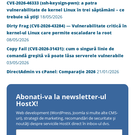
CVE-2026-46333 (ssh-keysign-pwn): a patra
vulnerabilitate de kernel Linux în trei săptămâni – ce
trebuie să știți
18/05/2026
Dirty Frag (CVE-2026-43284) — Vulnerabilitate critică în
kernel-ul Linux care permite escaladare la root
08/05/2026
Copy Fail (CVE-2026-31431): cum o singură linie de
comandă greșită vă poate lăsa serverele vulnerabile
03/05/2026
DirectAdmin vs cPanel: Comparație 2026
21/01/2026
Abonati-va la newsletter-ul
HostX!
Web development (WordPress, Joomla si multe alte CMS-
uri), strategii de marketing, recomandări de securitate și
noutăți despre serviciile HostX direct în inbox-ul dvs.