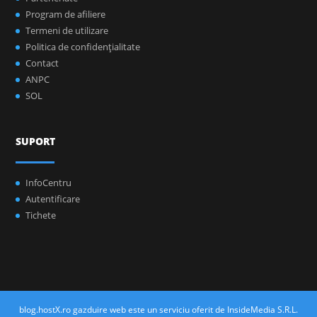
Program de afiliere
Termeni de utilizare
Politica de confidenţialitate
Contact
ANPC
SOL
SUPORT
InfoCentru
Autentificare
Tichete
blog.hostX.ro gazduire web este un serviciu oferit de InsideMedia S.R.L.