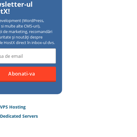
sletter-ul
tX!
evelopment (WordPress,
si multe alte CMS-uri),
gii de marketing, recomandări
uritate și noutăți despre
ile HostX direct în inbox-ul dvs.
 VPS Hosting
Dedicated Servers