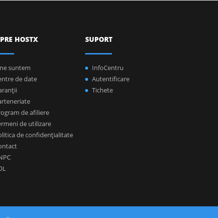
PRE HOSTX
SUPORT
ine suntem
InfoCentru
entre de date
Autentificare
ranţii
Tichete
arteneriate
ogram de afiliere
rmeni de utilizare
litica de confidenţialitate
ontact
NPC
OL