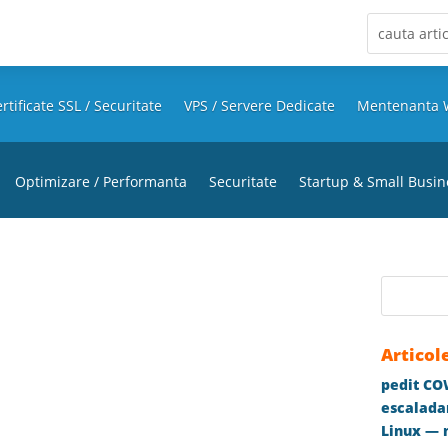
rtificate SSL / Securitate
VPS / Servere Dedicate
Mentenanta 
Optimizare / Performanta
Securitate
Startup & Small Busin
Articol
pedit COW
escaladar
Linux — m