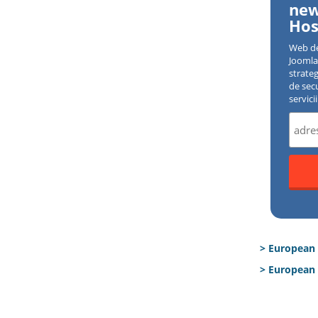
new
Hos
Web d
Joomla 
strate
de sec
servici
> European
> European 