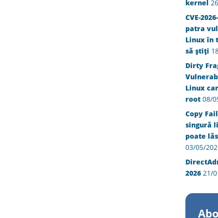
kernel
26
CVE-2026-
patra vul
Linux în 
să știți
1
Dirty Fra
Vulnerabi
Linux ca
root
08/0
Copy Fail
singură l
poate lăs
03/05/202
DirectAd
2026
21/0
Abo