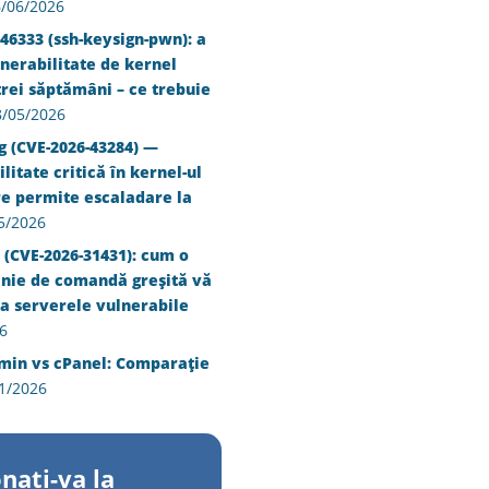
/06/2026
46333 (ssh-keysign-pwn): a
nerabilitate de kernel
trei săptămâni – ce trebuie
8/05/2026
g (CVE-2026-43284) —
litate critică în kernel-ul
re permite escaladare la
5/2026
 (CVE-2026-31431): cum o
inie de comandă greșită vă
a serverele vulnerabile
6
min vs cPanel: Comparație
1/2026
nati-va la