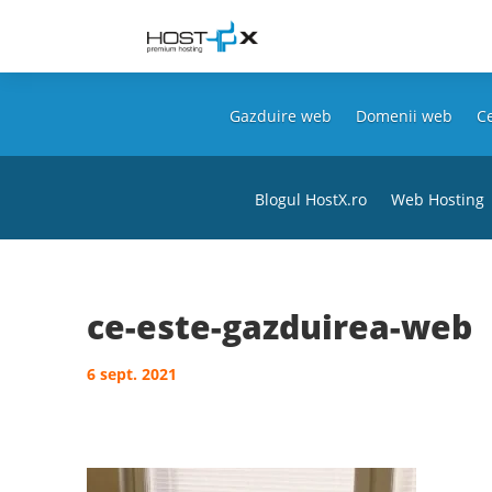
Gazduire web
Domenii web
Ce
Blogul HostX.ro
Web Hosting
ce-este-gazduirea-web
6 sept. 2021