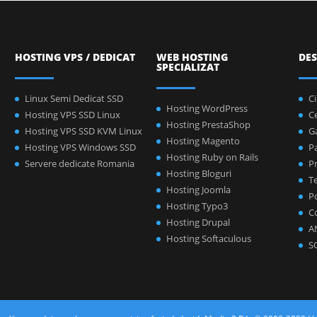
HOSTING VPS / DEDICAT
WEB HOSTING
DES
SPECIALIZAT
Linux Semi Dedicat SSD
C
Hosting WordPress
Hosting VPS SSD Linux
C
Hosting PrestaShop
Hosting VPS SSD KVM Linux
Ga
Hosting Magento
Hosting VPS Windows SSD
P
Hosting Ruby on Rails
Servere dedicate Romania
Pr
Hosting Bloguri
Te
Hosting Joomla
Po
Hosting Typo3
C
Hosting Drupal
A
Hosting Softaculous
S