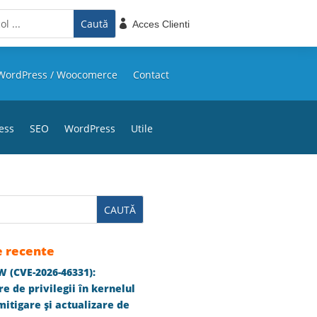

Acces Clienti
WordPress / Woocomerce
Contact
ess
SEO
WordPress
Utile
e recente
 (CVE-2026-46331):
e de privilegii în kernelul
itigare și actualizare de