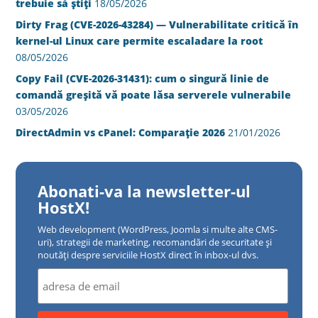
trebuie să știți
18/05/2026
Dirty Frag (CVE-2026-43284) — Vulnerabilitate critică în
kernel-ul Linux care permite escaladare la root
08/05/2026
Copy Fail (CVE-2026-31431): cum o singură linie de
comandă greșită vă poate lăsa serverele vulnerabile
03/05/2026
DirectAdmin vs cPanel: Comparație 2026
21/01/2026
Abonati-va la newsletter-ul
HostX!
Web development (WordPress, Joomla si multe alte CMS-
uri), strategii de marketing, recomandări de securitate și
noutăți despre serviciile HostX direct în inbox-ul dvs.