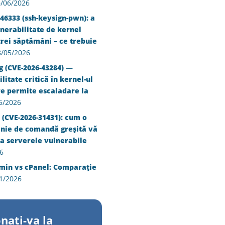
/06/2026
46333 (ssh-keysign-pwn): a
nerabilitate de kernel
trei săptămâni – ce trebuie
8/05/2026
g (CVE-2026-43284) —
litate critică în kernel-ul
re permite escaladare la
5/2026
 (CVE-2026-31431): cum o
inie de comandă greșită vă
a serverele vulnerabile
6
min vs cPanel: Comparație
1/2026
nati-va la