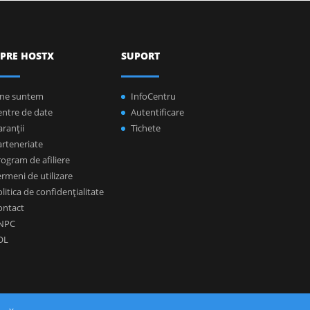
PRE HOSTX
SUPORT
ine suntem
InfoCentru
entre de date
Autentificare
ranţii
Tichete
arteneriate
ogram de afiliere
rmeni de utilizare
litica de confidenţialitate
ontact
NPC
OL