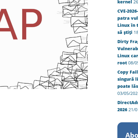
kernel
26
CVE-2026-
patra vul
Linux în 
să știți
1
Dirty Fra
Vulnerabi
Linux ca
root
08/0
Copy Fail
singură l
poate lăs
03/05/202
DirectAd
2026
21/0
Abo