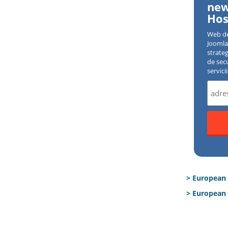
new
Hos
Web d
Joomla 
strate
de sec
servici
> European
> European 