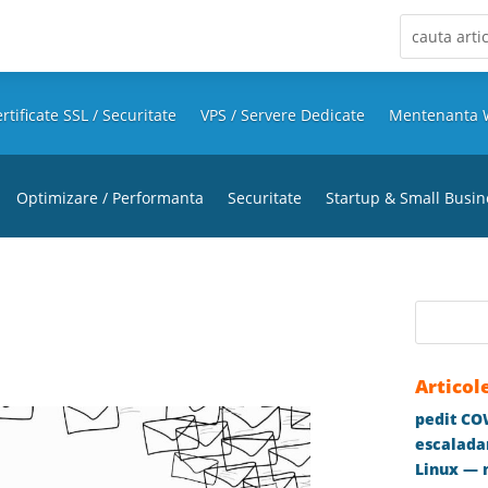
rtificate SSL / Securitate
VPS / Servere Dedicate
Mentenanta 
Optimizare / Performanta
Securitate
Startup & Small Busin
Articol
pedit COW
escaladar
Linux — m