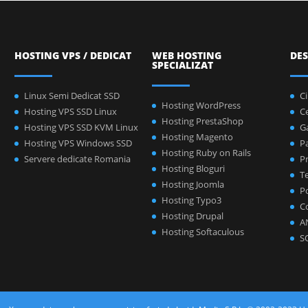
HOSTING VPS / DEDICAT
WEB HOSTING
DES
SPECIALIZAT
Linux Semi Dedicat SSD
C
Hosting WordPress
Hosting VPS SSD Linux
C
Hosting PrestaShop
Hosting VPS SSD KVM Linux
Ga
Hosting Magento
Hosting VPS Windows SSD
P
Hosting Ruby on Rails
Servere dedicate Romania
Pr
Hosting Bloguri
Te
Hosting Joomla
Po
Hosting Typo3
C
Hosting Drupal
A
Hosting Softaculous
S