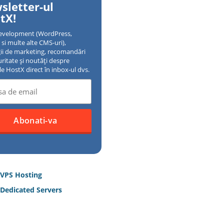
sletter-ul
tX!
evelopment (WordPress,
si multe alte CMS-uri),
gii de marketing, recomandări
uritate și noutăți despre
ile HostX direct în inbox-ul dvs.
 VPS Hosting
Dedicated Servers