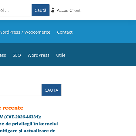

Acces Clienti
WordPress / Woocomerce
Contact
ess
SEO
WordPress
Utile
e recente
 (CVE-2026-46331):
e de privilegii în kernelul
itigare și actualizare de