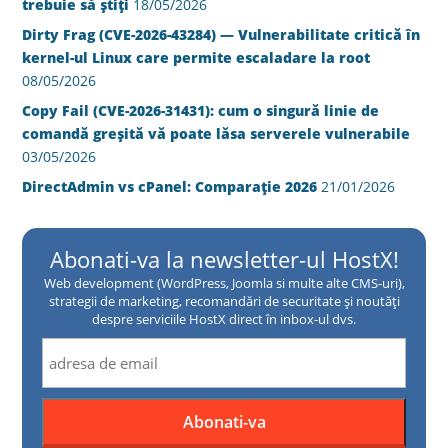
trebuie să știți
18/05/2026
Dirty Frag (CVE-2026-43284) — Vulnerabilitate critică în
kernel-ul Linux care permite escaladare la root
08/05/2026
Copy Fail (CVE-2026-31431): cum o singură linie de
comandă greșită vă poate lăsa serverele vulnerabile
03/05/2026
DirectAdmin vs cPanel: Comparație 2026
21/01/2026
Abonati-va la newsletter-ul HostX!
Web development (WordPress, Joomla si multe alte CMS-uri),
strategii de marketing, recomandări de securitate și noutăți
despre serviciile HostX direct în inbox-ul dvs.