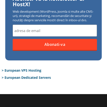
HostX!
Web development (WordPress, Joomla si multe alte CMS-
uri), strategii de marketing, recomandări de securitate și
noutăți despre serviciile HostX direct în inbox-ul dvs.
> European VPS Hosting
> European Dedicated Servers