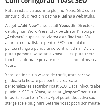
Cum configurati Yoast SEO
Puteti instala cu usurinta pluginul Yoast SEO cu un
singur click, direct din pagina
Plugins
a websitului.
Alegeti
„Add New”
si selectati
Yoast
din Directorul
de pluginuri WordPress. Click pe
„Install”
, apoi pe
„Activate”
dupa ce instalarea este finalizata. Va
aparea o noua listare pentru SEO in meniul din
partea stanga a panoului de control admin. De aici,
puteti personaliza setarile Yoast SEO si puteti seta
functiile automate pe care doriti sa le indeplineasca
Yoast.
Yoast detine si un wizard de configurare care va
ghideaza la fiecare pas pentru crearea si
personalizarea setarilor Yoast SEO. Daca inlocuiti alte
pluginuri SEO cu Yoast, selectati
„Import”
pentru a
importa setarile in Yoast. Apoi puteti dezactiva sau
sterge acele pluginuri. Setarile Yoast pot fi schimbate