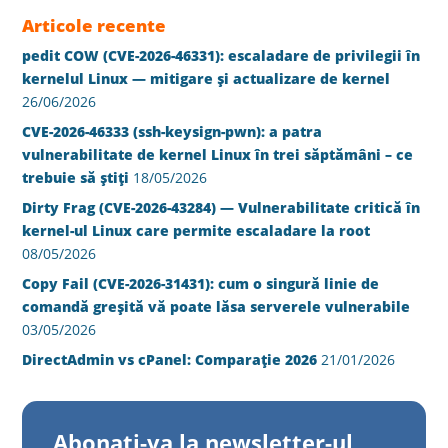
Articole recente
pedit COW (CVE-2026-46331): escaladare de privilegii în
kernelul Linux — mitigare și actualizare de kernel
26/06/2026
CVE-2026-46333 (ssh-keysign-pwn): a patra
vulnerabilitate de kernel Linux în trei săptămâni – ce
trebuie să știți
18/05/2026
Dirty Frag (CVE-2026-43284) — Vulnerabilitate critică în
kernel-ul Linux care permite escaladare la root
08/05/2026
Copy Fail (CVE-2026-31431): cum o singură linie de
comandă greșită vă poate lăsa serverele vulnerabile
03/05/2026
DirectAdmin vs cPanel: Comparație 2026
21/01/2026
Abonati-va la newsletter-ul