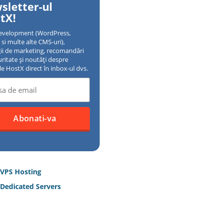
sletter-ul
tX!
evelopment (WordPress,
si multe alte CMS-uri),
gii de marketing, recomandări
uritate și noutăți despre
ile HostX direct în inbox-ul dvs.
 VPS Hosting
Dedicated Servers