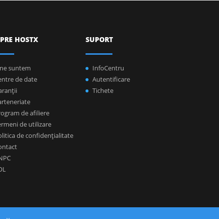
PRE HOSTX
SUPORT
ine suntem
InfoCentru
entre de date
Autentificare
ranţii
Tichete
arteneriate
ogram de afiliere
rmeni de utilizare
litica de confidenţialitate
ontact
NPC
OL