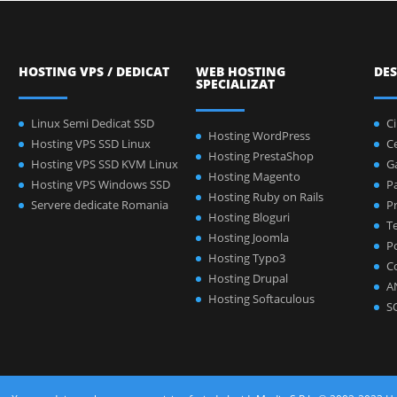
HOSTING VPS / DEDICAT
WEB HOSTING
DES
SPECIALIZAT
Linux Semi Dedicat SSD
C
Hosting WordPress
Hosting VPS SSD Linux
C
Hosting PrestaShop
Hosting VPS SSD KVM Linux
Ga
Hosting Magento
Hosting VPS Windows SSD
P
Hosting Ruby on Rails
Servere dedicate Romania
Pr
Hosting Bloguri
Te
Hosting Joomla
Po
Hosting Typo3
C
Hosting Drupal
A
Hosting Softaculous
S