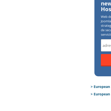
new
Hos
Web d
Joomla 
strate
de sec
servici
> European
> European 