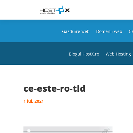
Gazduire web
Domenii web
Ce
Blogul HostX.ro
Web Hosting
ce-este-ro-tld
1 iul. 2021