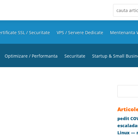
rtificate SSL / Securitate
VPS / Servere Dedicate
Mentenanta 
Optimizare / Performanta
Securitate
Startup & Small Busin
Articol
pedit COW
escaladar
Linux — m