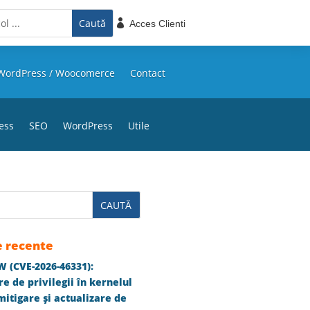

Acces Clienti
WordPress / Woocomerce
Contact
ess
SEO
WordPress
Utile
e recente
 (CVE-2026-46331):
e de privilegii în kernelul
itigare și actualizare de