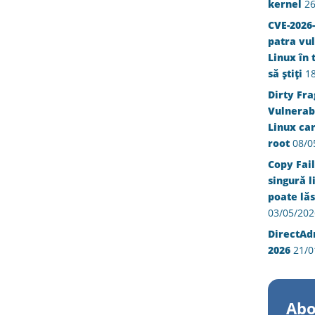
kernel
26
CVE-2026-
patra vul
Linux în 
să știți
1
Dirty Fra
Vulnerabi
Linux ca
root
08/0
Copy Fail
singură l
poate lăs
03/05/202
DirectAd
2026
21/0
Abo