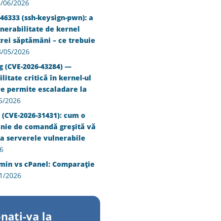
/06/2026
46333 (ssh-keysign-pwn): a
nerabilitate de kernel
trei săptămâni – ce trebuie
8/05/2026
g (CVE-2026-43284) —
litate critică în kernel-ul
re permite escaladare la
5/2026
 (CVE-2026-31431): cum o
inie de comandă greșită vă
a serverele vulnerabile
6
min vs cPanel: Comparație
1/2026
nati-va la