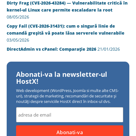
Dirty Frag (CVE-2026-43284) — Vulnerabilitate critică în
kernel-ul Linux care permite escaladare la root
08/05/2026
Copy Fail (CVE-2026-31431): cum o singură linie de
comandă greșită vă poate lăsa serverele vulnerabile
03/05/2026
DirectAdmin vs cPanel: Comparație 2026
21/01/2026
Abonati-va la newsletter-ul
HostX!
Web development (WordPress, Joomla si multe alte CMS-
uri), strategii de marketing, recomandări de securitate și
noutăți despre serviciile HostX direct în inbox-ul dvs.