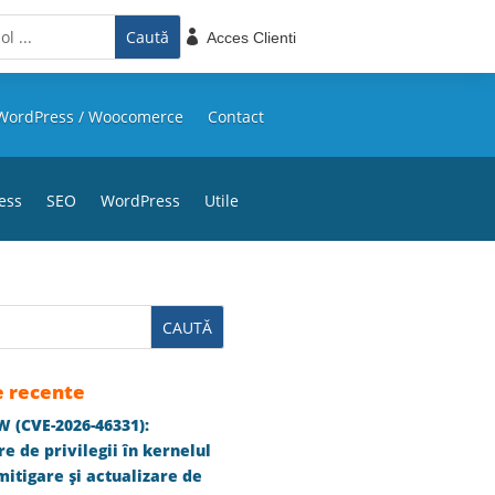

Acces Clienti
WordPress / Woocomerce
Contact
ess
SEO
WordPress
Utile
e recente
 (CVE-2026-46331):
e de privilegii în kernelul
itigare și actualizare de