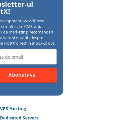
sletter-ul
tX!
evelopment (WordPress,
si multe alte CMS-uri),
gii de marketing, recomandări
uritate și noutăți despre
ile HostX direct în inbox-ul dvs.
 VPS Hosting
Dedicated Servers