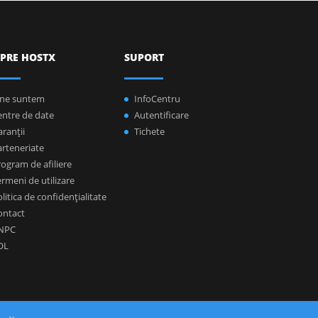
PRE HOSTX
SUPORT
ine suntem
InfoCentru
entre de date
Autentificare
ranţii
Tichete
arteneriate
ogram de afiliere
rmeni de utilizare
litica de confidenţialitate
ontact
NPC
OL