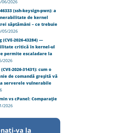
/06/2026
46333 (ssh-keysign-pwn): a
nerabilitate de kernel
trei săptămâni – ce trebuie
8/05/2026
g (CVE-2026-43284) —
litate critică în kernel-ul
re permite escaladare la
5/2026
 (CVE-2026-31431): cum o
inie de comandă greșită vă
a serverele vulnerabile
6
min vs cPanel: Comparație
1/2026
nati-va la