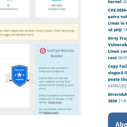
kernel
26
CVE-2026-
patra vul
Linux în 
să știți
1
Dirty Fra
Vulnerabi
Linux ca
root
08/0
Copy Fail
singură l
poate lăs
03/05/202
DirectAd
2026
21/0
Abo