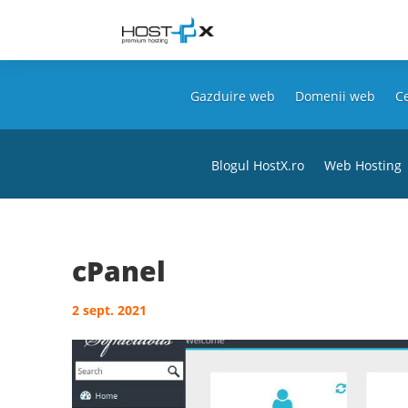
Gazduire web
Domenii web
Ce
Blogul HostX.ro
Web Hosting
cPanel
2 sept. 2021