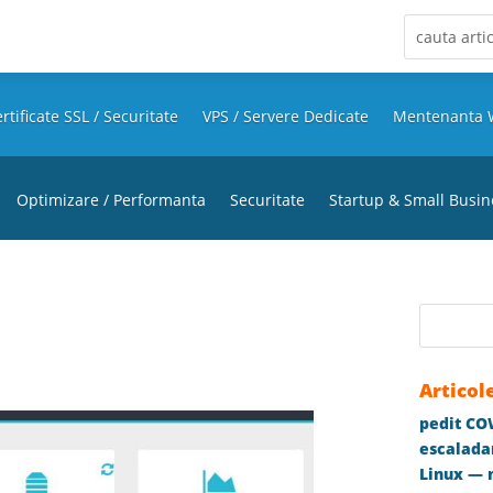
rtificate SSL / Securitate
VPS / Servere Dedicate
Mentenanta 
Optimizare / Performanta
Securitate
Startup & Small Busin
Articol
pedit COW
escaladar
Linux — m