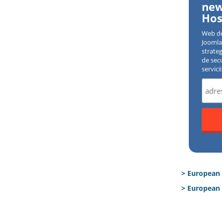
new
Hos
Web d
Joomla 
strate
de sec
servici
> European
> European 