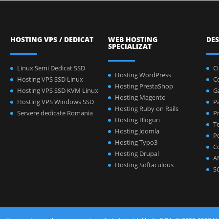
HOSTING VPS / DEDICAT
WEB HOSTING
DES
SPECIALIZAT
Linux Semi Dedicat SSD
C
Hosting WordPress
Hosting VPS SSD Linux
C
Hosting PrestaShop
Hosting VPS SSD KVM Linux
Ga
Hosting Magento
Hosting VPS Windows SSD
P
Hosting Ruby on Rails
Servere dedicate Romania
Pr
Hosting Bloguri
Te
Hosting Joomla
Po
Hosting Typo3
C
Hosting Drupal
A
Hosting Softaculous
S