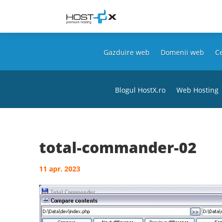
Gazduire web
Domenii web
Ce
Blogul HostX.ro
Web Hosting
total-commander-02
11 apr. 2023