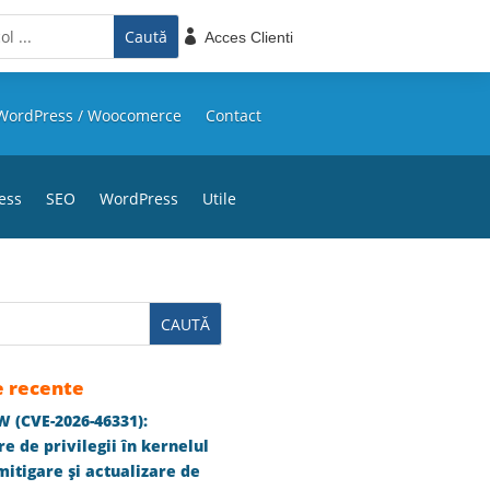

Acces Clienti
WordPress / Woocomerce
Contact
ess
SEO
WordPress
Utile
e recente
 (CVE-2026-46331):
e de privilegii în kernelul
itigare și actualizare de