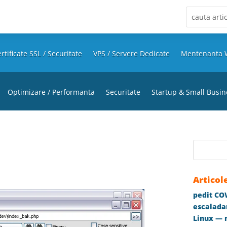
rtificate SSL / Securitate
VPS / Servere Dedicate
Mentenanta 
Optimizare / Performanta
Securitate
Startup & Small Busin
Articol
pedit COW
escaladar
Linux — m