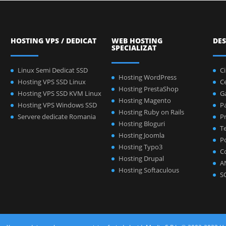
HOSTING VPS / DEDICAT
WEB HOSTING
DES
SPECIALIZAT
Linux Semi Dedicat SSD
C
Hosting WordPress
Hosting VPS SSD Linux
C
Hosting PrestaShop
Hosting VPS SSD KVM Linux
Ga
Hosting Magento
Hosting VPS Windows SSD
P
Hosting Ruby on Rails
Servere dedicate Romania
Pr
Hosting Bloguri
Te
Hosting Joomla
Po
Hosting Typo3
C
Hosting Drupal
A
Hosting Softaculous
S