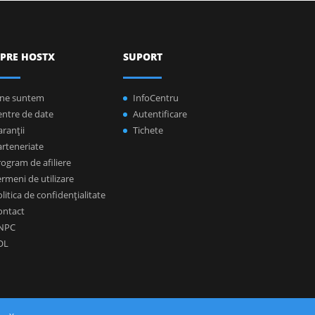
PRE HOSTX
SUPORT
ine suntem
InfoCentru
entre de date
Autentificare
ranţii
Tichete
arteneriate
ogram de afiliere
rmeni de utilizare
litica de confidenţialitate
ontact
NPC
OL