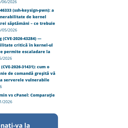
/06/2026
46333 (ssh-keysign-pwn): a
nerabilitate de kernel
trei săptămâni – ce trebuie
8/05/2026
g (CVE-2026-43284) —
litate critică în kernel-ul
re permite escaladare la
5/2026
 (CVE-2026-31431): cum o
inie de comandă greșită vă
a serverele vulnerabile
6
min vs cPanel: Comparație
1/2026
nati-va la