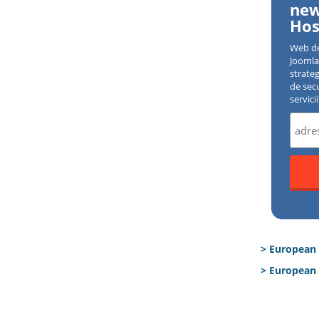
new
Hos
Web d
Joomla 
strate
de sec
servici
> European
> European 