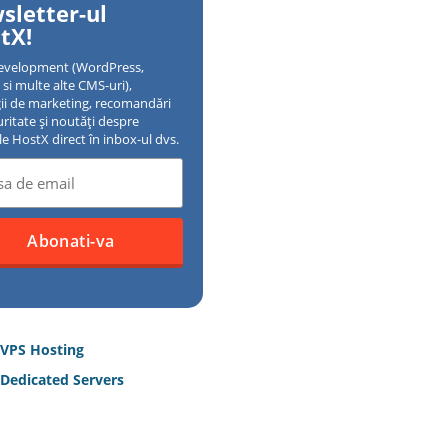
sletter-ul
tX!
evelopment (WordPress,
si multe alte CMS-uri),
gii de marketing, recomandări
uritate și noutăți despre
ile HostX direct în inbox-ul dvs.
 VPS Hosting
Dedicated Servers