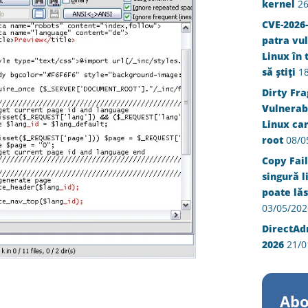
kernel
26
CVE-2026-
patra vul
Linux în 
să știți
1
Dirty Fra
Vulnerabi
Linux ca
root
08/0
Copy Fail
singură l
poate lăs
03/05/202
DirectAd
2026
21/0
Abo