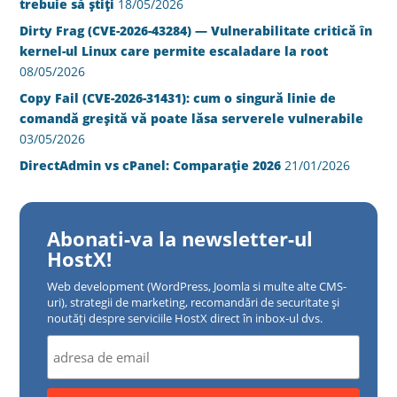
trebuie să știți
18/05/2026
Dirty Frag (CVE-2026-43284) — Vulnerabilitate critică în
kernel-ul Linux care permite escaladare la root
08/05/2026
Copy Fail (CVE-2026-31431): cum o singură linie de
comandă greșită vă poate lăsa serverele vulnerabile
03/05/2026
DirectAdmin vs cPanel: Comparație 2026
21/01/2026
Abonati-va la newsletter-ul
HostX!
Web development (WordPress, Joomla si multe alte CMS-
uri), strategii de marketing, recomandări de securitate și
noutăți despre serviciile HostX direct în inbox-ul dvs.