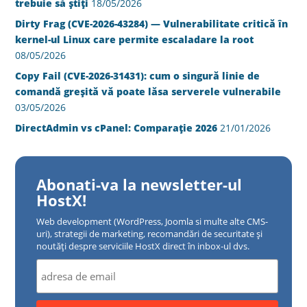
trebuie să știți
18/05/2026
Dirty Frag (CVE-2026-43284) — Vulnerabilitate critică în
kernel-ul Linux care permite escaladare la root
08/05/2026
Copy Fail (CVE-2026-31431): cum o singură linie de
comandă greșită vă poate lăsa serverele vulnerabile
03/05/2026
DirectAdmin vs cPanel: Comparație 2026
21/01/2026
Abonati-va la newsletter-ul
HostX!
Web development (WordPress, Joomla si multe alte CMS-
uri), strategii de marketing, recomandări de securitate și
noutăți despre serviciile HostX direct în inbox-ul dvs.