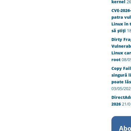
kernel
26
CVE-2026-
patra vul
Linux în 
să știți
1
Dirty Fra
Vulnerabi
Linux ca
root
08/0
Copy Fail
singură l
poate lăs
03/05/202
DirectAd
2026
21/0
Abo