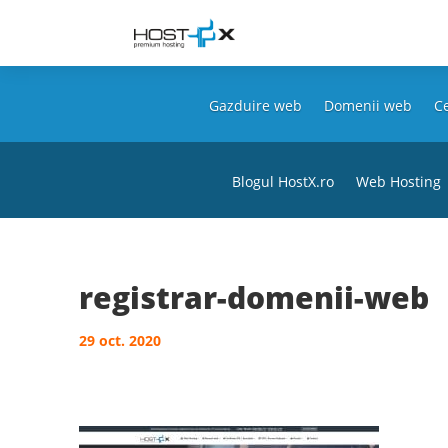
Gazduire web
Domenii web
Ce
Blogul HostX.ro
Web Hosting
registrar-domenii-web
29 oct. 2020