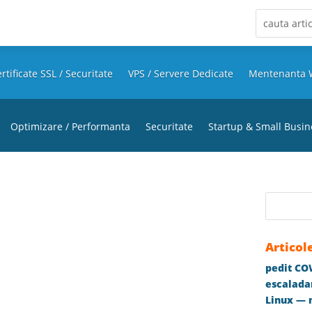
rtificate SSL / Securitate
VPS / Servere Dedicate
Mentenanta 
Optimizare / Performanta
Securitate
Startup & Small Busin
Articol
pedit COW
escaladar
Linux — m