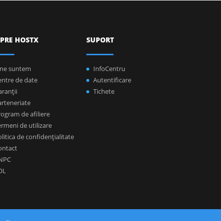
PRE HOSTX
SUPORT
ine suntem
InfoCentru
entre de date
Autentificare
ranţii
Tichete
arteneriate
ogram de afiliere
rmeni de utilizare
litica de confidenţialitate
ontact
NPC
OL