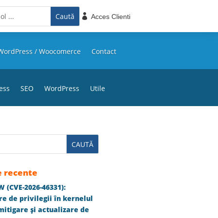

Acces Clienti
WordPress / Woocomerce
Contact
ess
SEO
WordPress
Utile
e recente
 (CVE-2026-46331):
e de privilegii în kernelul
itigare și actualizare de