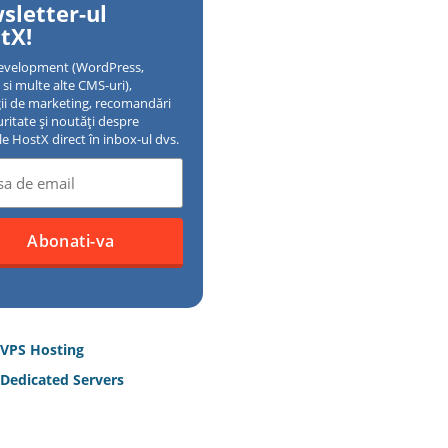
sletter-ul
tX!
evelopment (WordPress,
si multe alte CMS-uri),
gii de marketing, recomandări
uritate și noutăți despre
ile HostX direct în inbox-ul dvs.
 VPS Hosting
Dedicated Servers