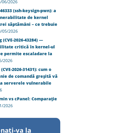
/06/2026
46333 (ssh-keysign-pwn): a
nerabilitate de kernel
trei săptămâni – ce trebuie
8/05/2026
g (CVE-2026-43284) —
litate critică în kernel-ul
re permite escaladare la
5/2026
 (CVE-2026-31431): cum o
inie de comandă greșită vă
a serverele vulnerabile
6
min vs cPanel: Comparație
1/2026
nati-va la