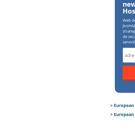
new
Hos
Web d
Joomla 
strate
de sec
servici
> European
> European 