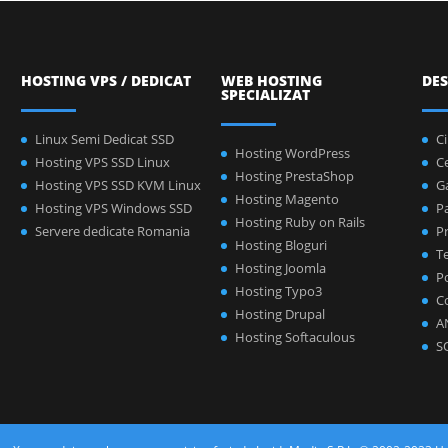
HOSTING VPS / DEDICAT
WEB HOSTING
DES
SPECIALIZAT
Linux Semi Dedicat SSD
C
Hosting WordPress
Hosting VPS SSD Linux
C
Hosting PrestaShop
Hosting VPS SSD KVM Linux
Ga
Hosting Magento
Hosting VPS Windows SSD
P
Hosting Ruby on Rails
Servere dedicate Romania
Pr
Hosting Bloguri
Te
Hosting Joomla
Po
Hosting Typo3
C
Hosting Drupal
A
Hosting Softaculous
S