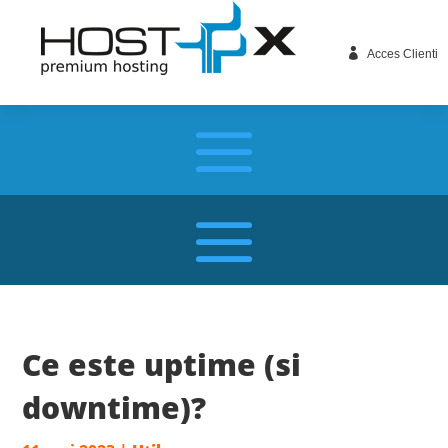

Acces Clienti
Ce este uptime (si
downtime)?