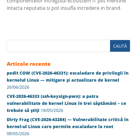
componentelor intregului ecosistem IT pot mentine
intacta reputatia si pot insufla incredere in brand.
Articole recente
pedit COW (CVE-2026-46331): escaladare de privilegii în
kernelul Linux — mitigare și actualizare de kernel
26/06/2026
CVE-2026-46333 (ssh-keysign-pwn): a patra
vulnerabilitate de kernel Linux în trei săptămâni – ce
trebuie să știți
18/05/2026
Dirty Frag (CVE-2026-43284) — Vulnerabilitate critică în
kernel-ul Linux care permite escaladare la root
08/05/2026