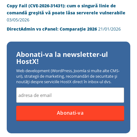
Copy Fail (CVE-2026-31431): cum o singură linie de
comandă greșită vă poate lăsa serverele vulnerabile
03/05/2026
DirectAdmin vs cPanel: Comparație 2026
21/01/2026
Abonati-va la newsletter-ul
HostX!
Web development (WordPress, Joomla si multe alte CMS-
uri), strategii de marketing, recomandări de securitate și
noutăți despre serviciile HostX direct în inbox-ul dvs.